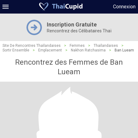
Connexion
Inscription Gratuite
Rencontrez des Célibataires Thaï
Site De Rencontres Thaïlandaises
>
Femmes
>
Thaïlandaises
>
Sortir Ensemble
>
Emplacement
>
Nakhon Ratchasima
>
Ban Lueam
Rencontrez des Femmes de Ban
Lueam