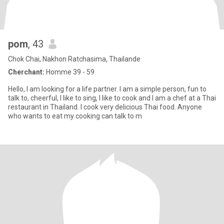
pom
, 43
Chok Chai, Nakhon Ratchasima, Thailande
Cherchant:
Homme 39 - 59
Hello, I am looking for a life partner. I am a simple person, fun to
talk to, cheerful, I like to sing, I like to cook and I am a chef at a Thai
restaurant in Thailand. I cook very delicious Thai food. Anyone
who wants to eat my cooking can talk to m