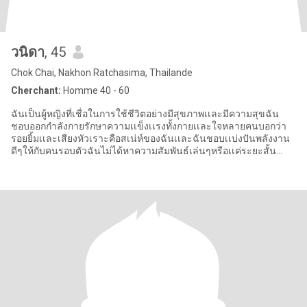
วนิดา
, 45
Chok Chai, Nakhon Ratchasima, Thailande
Cherchant:
Homme 40 - 60
ฉันเป็นผู้หญิงที่เชื่อในการใช้ชีวิตอย่างมีสุขภาพเเละมีความสุขฉัน
ชอบออกกำลังกายรักษาความเเข็งเเรงทั้งกายเเละใจหลายคนบอกว่า
รอยยิ้มเเละเสียงหัวเราะคือสเน่ห์ของฉันเเละฉันชอบเเบ่งปันพลังงาน
ดีๆให้กับคนรอบตัวฉันไม่ได้หาความสัมพันธ์เล่นๆหรือเเค่ระยะสั้น
หัวใจ