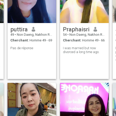
puttira
Praphaisri
49
•
Non Daeng, Nakhon Ratchasima, Thailande
54
•
Non Daeng, Nakhon Ratchasima, Thailande
Cherchant:
Homme 49 - 69
Cherchant:
Homme 49 - 66
Pas de réponse
I was married but now
divorced a long time ago.