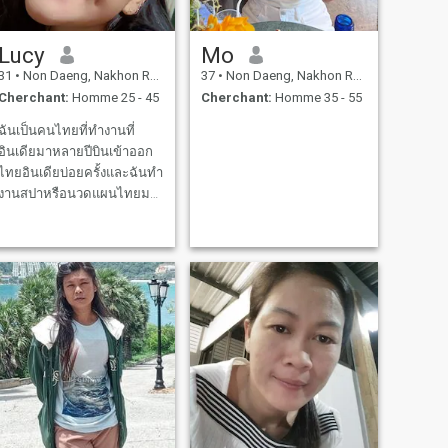
Lucy
Mo
31
•
Non Daeng, Nakhon Ratchasima, Thailande
37
•
Non Daeng, Nakhon Ratchasima, Thailande
Cherchant:
Homme 25 - 45
Cherchant:
Homme 35 - 55
naturallybelievesthatsupportinghislovedoneisafundamentalresponsibilityo
ฉันเป็นคนไทยที่ทำงานที่
อินเดียมาหลายปีบินเข้าออก
ไทยอินเดียบ่อยครั้งและฉันทำ
งานสปาหรือนวดแผนไทยมา
หลายปีฉันกำลังมองหาคู่ชีวิต
ที่เข้าใจและดูแลเก่งอายุและ
หน้าตาไม่สำคัญขอให้จิตใจดี
งามก็พออย่าขี้เหนียว