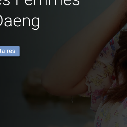
Daeng
taires