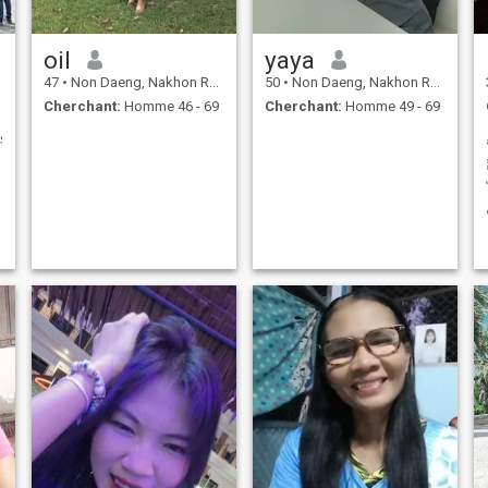
oil
yaya
47
•
Non Daeng, Nakhon Ratchasima, Thailande
50
•
Non Daeng, Nakhon Ratchasima, Thailande
Cherchant:
Homme 46 - 69
Cherchant:
Homme 49 - 69
veryclearaboutmgfeeligsamlookingfcrapartnerwnocantakecareofmesomeonewho