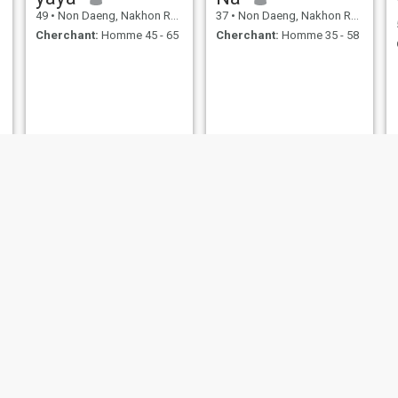
49
•
Non Daeng, Nakhon Ratchasima, Thailande
37
•
Non Daeng, Nakhon Ratchasima, Thailande
Cherchant:
Homme 45 - 65
Cherchant:
Homme 35 - 58
Kanya
สุพิชชา
Nakhon Ratchasima, Thailande
48
•
Non Daeng, Nakhon Ratchasima, Thailande
33
•
Non Daeng, Nakhon Ratcha