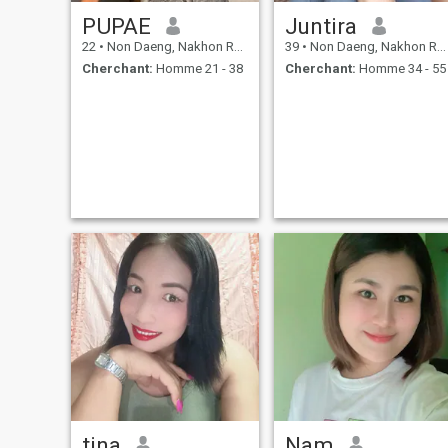
PUPAE
Juntira
22
•
Non Daeng, Nakhon Ratchasima, Thailande
39
•
Non Daeng, Nakhon Ratchasima, Thailande
Cherchant:
Homme 21 - 38
Cherchant:
Homme 34 - 55
tina
Nam