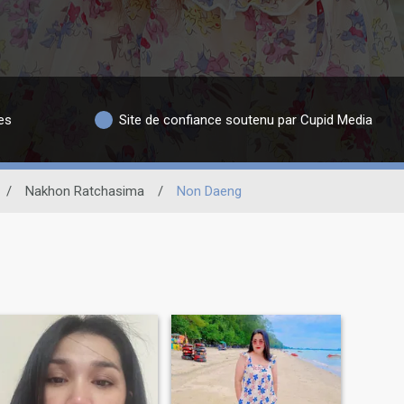
es
Site de confiance soutenu par Cupid Media
/
Nakhon Ratchasima
/
Non Daeng