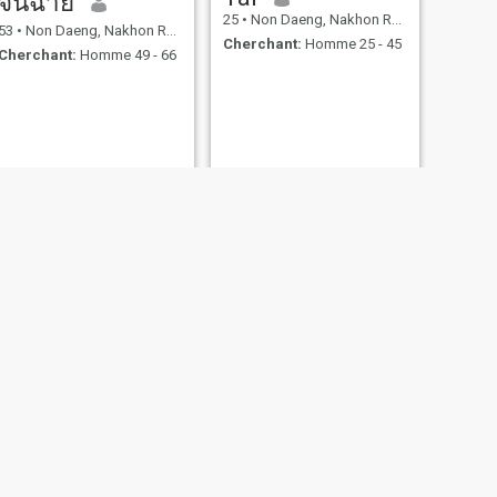
จันฉาย
25
•
Non Daeng, Nakhon Ratchasima, Thailande
53
•
Non Daeng, Nakhon Ratchasima, Thailande
Cherchant:
Homme 25 - 45
Cherchant:
Homme 49 - 66
Saifon
37
•
Non Daeng, Nakhon Ratchasima, Thailande
sima, Thailande