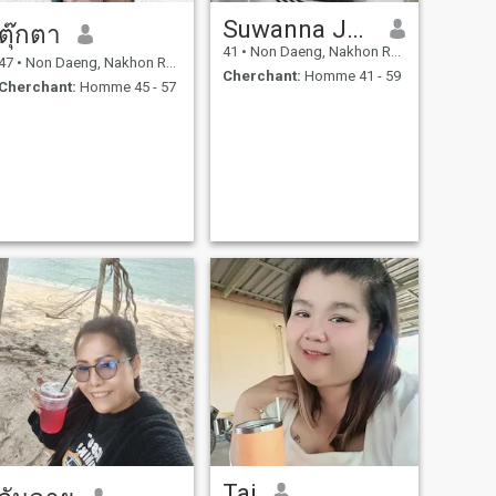
Suwanna Junpu
ตุ๊กตา
41
•
Non Daeng, Nakhon Ratchasima, Thailande
47
•
Non Daeng, Nakhon Ratchasima, Thailande
Cherchant:
Homme 41 - 59
Cherchant:
Homme 45 - 57
Tai