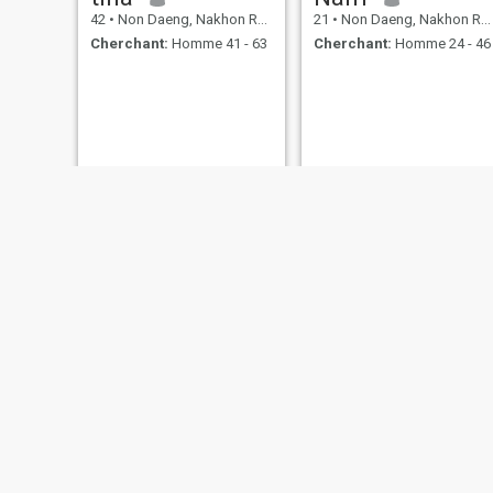
42
•
Non Daeng, Nakhon Ratchasima, Thailande
21
•
Non Daeng, Nakhon Ratchasima, Thailande
Cherchant:
Homme 41 - 63
Cherchant:
Homme 24 - 46
pim
Nam
35
•
Non Daeng, Nakhon Ratchasima, Thailande
32
•
Non Daeng, 