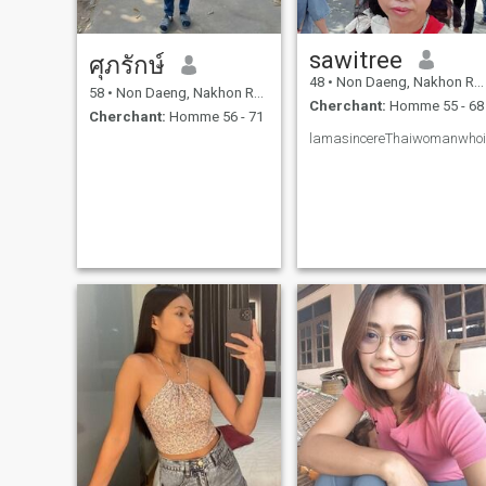
sawitree
ศุภรักษ์
48
•
Non Daeng, Nakhon Ratchasima, Thailande
58
•
Non Daeng, Nakhon Ratchasima, Thailande
Cherchant:
Homme 55 - 68
Cherchant:
Homme 56 - 71
lamasincereThaiwomanwhois