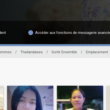
dent
Accéder aux fonctions de messagerie avancé
emmes
/
Thaïlandaises
/
Sortir Ensemble
/
Emplacement