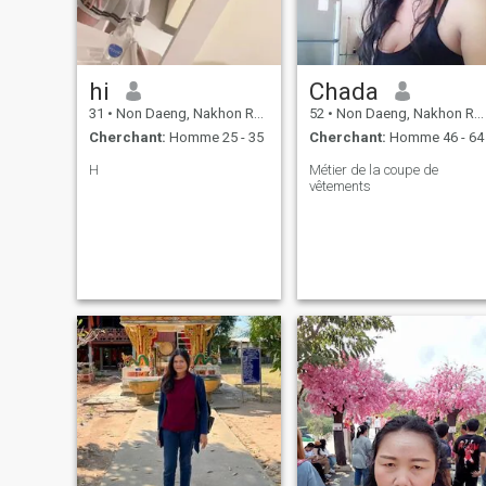
hi
Chada
31
•
Non Daeng, Nakhon Ratchasima, Thailande
52
•
Non Daeng, Nakhon Ratchasima, Thailande
Cherchant:
Homme 25 - 35
Cherchant:
Homme 46 - 64
H
Métier de la coupe de
vêtements