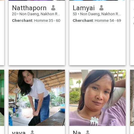
Natthaporn
Lamyai
20
•
Non Daeng, Nakhon Ratchasima, Thailande
53
•
Non Daeng, Nakhon Ratchasima, Thailande
Cherchant:
Homme 35 - 60
Cherchant:
Homme 54 - 69
yaya
Na