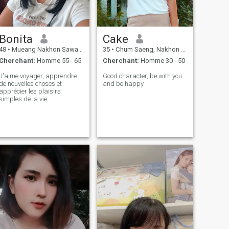
Bonita
Cake
48
•
Mueang Nakhon Sawan, Nakhon Sawan, Thailande
35
•
Chum Saeng, Nakhon Sawan, Thailande
Cherchant:
Homme 55 - 65
Cherchant:
Homme 30 - 50
J'aime voyager, apprendre
Good character, be with you
de nouvelles choses et
and be happy
apprécier les plaisirs
simples de la vie.