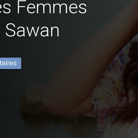
des Femmes
n Sawan
taires