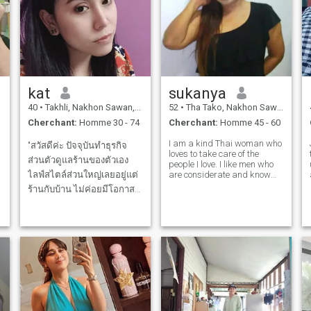
vie. Pour être un ami, un
amant, un mari, et un
partenaire de vie, pour être
avec nous partout où nous
allons, tant que nous
sommes ensemble, je suis
prêt à ouvrir mon cœur et
vous accepter.
kat
sukanya
40
•
Takhli, Nakhon Sawan, Thailande
52
•
Tha Tako, Nakhon Sawan, Thailande
Cherchant:
Homme 30 - 74
Cherchant:
Homme 45 - 60
I am a kind Thai woman who
"สวัสดีค่ะ ปัจจุบันทำธุรกิจ
loves to take care of the
ส่วนตัวดูแลร้านของตัวเอง
people I love. I like men who
ไลฟ์สไตล์ส่วนใหญ่เลยอยู่แต่
are considerate and know
how to make women smile. I
ร้านกับบ้าน ไม่ค่อยมีโอกาส
don't need luxury, I just want
ได้เจอใครใหม่ๆ เลยลองเปิด
to feel cared for. I want a
relationship where we take
ใจมาเล่นแอปนี้ดูค่ะ 🙂 เป็น
care of each other with love
คนเรียบง่าย ขยันทำงาน ให้
ความสำคัญกับครอบครัว มอง
หาความสัมพันธ์ที่จริงจังและ
พัฒนาร่วมกันไปยาว
,