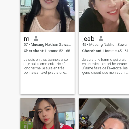
faux profils ici, nous
aimerions mieux vous
connaître. Je veux savoir si
nous pourrions commencer
par un appel vidéo et une
courte discussion avant le
processus.
m
jeab
57
•
Mueang Nakhon Sawan, Nakhon Sawan, Thailande
45
•
Mueang Nakhon Sawan, Nakhon Sawan, Thailande
Cherchant:
Homme 52 - 68
Cherchant:
Homme 45 - 61
Je suis en très bonne santé
Je suis une femme qui croit
et je suis commentatrice à
en une vie saine et heureuse.
long terme, je suis en très
J'aime faire de l'exercice, les
bonne santé et je suis une
gens disent que mon sourire
thaïlandaise. Je suis très
et mes rires sont mes
heureux d'avoir une bonne
meilleurs points, et j'aime
relation avec ma famille.
partager ma bonne Je ne
vieillesse.
suis pas ici pour des jeux ou
des rencontres à court terme.
Mon cœur est ouvert pour un
homme qui est gentil, réel, et
prêt à construire quelque
chose de vrai ensemble. Je
crois en l'amour à long terme
le respect, et en grandissant
côte à côte. J'apprécie
l'honnêteté, la loyauté et une