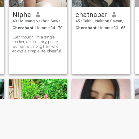
Nipha
chatnapar
49
•
Mueang Nakhon Sawan, Nakhon Sawan, Thailande
45
•
Takhli, Nakhon Sawan, Thailande
Cherchant:
Homme 34 - 70
Cherchant:
Homme 30 - 65
Even though I'm a single
mother, an ordinary, petite
woman with long hair who
enjoys a simple life, cheerful,
always smiling, and a little
humorous, I came here to find
a good life partner who will
care for me and look after me
until we grow old toge