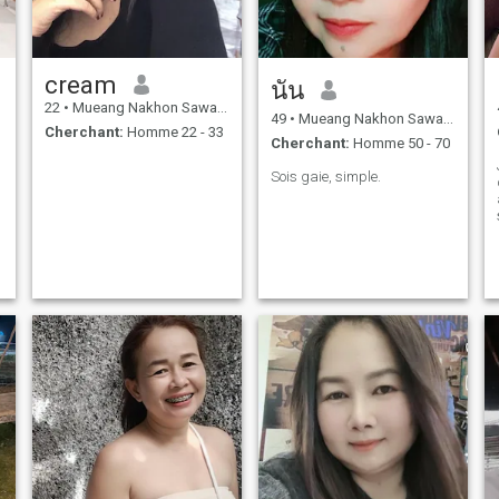
cream
นัน
22
•
Mueang Nakhon Sawan, Nakhon Sawan, Thailande
49
•
Mueang Nakhon Sawan, Nakhon Sawan, Thailande
Cherchant:
Homme 22 - 33
Cherchant:
Homme 50 - 70
Sois gaie, simple.