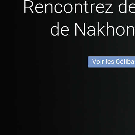
Rencontrez 
de Nakho
Voir les Céliba