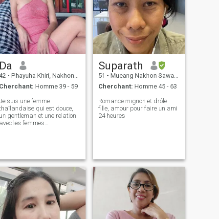
regarder le monde
positivement et prêt à
prendre soin, si vous aime
Da
Suparath
42
•
Phayuha Khiri, Nakhon Sawan, Thailande
51
•
Mueang Nakhon Sawan, Nakhon Sawan, Thailande
Cherchant:
Homme 39 - 59
Cherchant:
Homme 45 - 63
Je suis une femme
Romance mignon et drôle
thaïlandaise qui est douce,
fille, amour pour faire un ami
un gentleman et une relation
24 heures
avec les femmes
thaïlandaises. n'hésitez pas
à contacter.