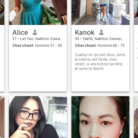
Alice
Kanok
31
•
Lat Yao, Nakhon Sawan, Thailande
53
•
Takhli, Nakhon Sawan, Thailande
Cherchant:
Homme 31 - 50
Cherchant:
Homme 60 - 75
Quelqu'un qui est doux, aime
le silence, est facile, clair,
direct, a une bonne carrière,
et aime la liberté.
t