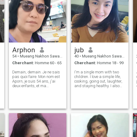
Arphon
jub
54
•
Mueang Nakhon Sawan, Nakhon Sawan, Thailande
40
•
Mueang Nakhon Sawan, Nakhon Sawan, Thailande
Cherchant:
Homme 60 - 65
Cherchant:
Homme 18 - 99
Demain, demain. Je ne sais
I'm a single mom with two
pas quoi faire. Mon nom est
children. I love a simple life,
Aporn, je suis 54 ans, j'ai
cooking, going out, laughter,
deux enfants, et ma
and staying healthy. I also
é
profession est Je travaille
like omaking the people
comme enseignante du
around me feel special. I'm
gouvernement, spécialisée
looking for someone
dans l'éducation non-formelle
sincere.And I understand
des adultes. Et je suis ici
people who are ready for a
pour trouver un homme à
serious re
mes côtés. Je ne suis pas
encore retraité, mais je veux
voyager à l'étranger ou
ailleurs dans le futur, si un
bon homme vient dans ma