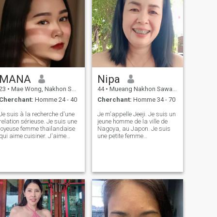
MANA
Nipa
23
•
Mae Wong, Nakhon Sawan, Thailande
44
•
Mueang Nakhon Sawan, Nakhon Sawan, Thailande
Cherchant:
Homme 24 - 40
Cherchant:
Homme 34 - 70
Je suis à la recherche d'une
Je m'appelle Jeeji. Je suis un
relation sérieuse. Je suis une
jeune homme de la ville de
joyeuse femme thaïlandaise
Nagoya, au Japon. Je suis
qui aime cuisiner. J'aime
une petite femme
faire en sorte que les gens se
thaïlandaise en Thaïlande.
sentent pris en charge, et je
Je ne suis pas une petite fille.
crois à la gentillesse et au
J'ai un joyeux, bon-naturé,
respect dans une relation. À
gentil, facile à sourire,
la recherche d'un partenaire
comme un simple mode de
sérieux qui valorise l'amour,
vie naturel, aime planter des
la confiance et un peu de
arbres, voyager et aimer la
romance dans la vie de tous
nature, comme aller à la mer,
les jours.
marcher sur la plage, les
loisirs sont écouter de la
musique, j'aime l'honnêteté,