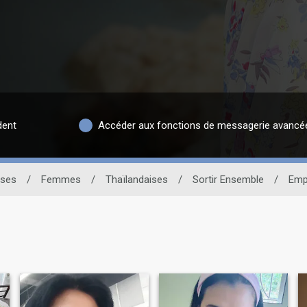
dent
Accéder aux fonctions de messagerie avancé
ises
/
Femmes
/
Thaïlandaises
/
Sortir Ensemble
/
Emp