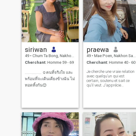
siriwan
praewa
49
•
Chum Ta Bong, Nakhon Sawan, Thailande
49
•
Mae Poen, Nakhon Sawan, Thailande
Cherchant:
Homme 59 - 69
Cherchant:
Homme 40 - 60
Je cherche une vraie relation
.................. ☺️คนที่จริงใจ และ
avec quelqu’un qui est
พร้อมที่จะเดินเคียงข้างฉัน ไม่
certain, soutenu et sait ce
ทอดทิ้งกัน😊
qu’il veut. J’apprécie
l’honnêteté et je suis intéress
à construire quelque chose
de significatif ensemble. Je
suis auto-développé,
indépendant, j’ai le sens de
l’humour et un attachement
positif. Je recherche une
relation à long terme avec les
autres. Si vous vivez encore
en Thaïlande, vous devez
avoir un certain nombre de