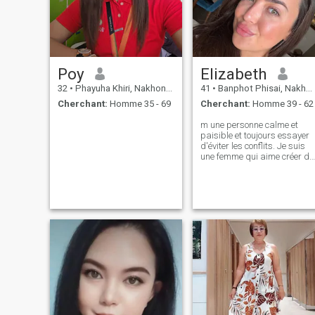
bonne communication. Parce
qu'une relation n'est pas
seulement une histoire
d'amour.
Poy
Elizabeth
32
•
Phayuha Khiri, Nakhon Sawan, Thailande
41
•
Banphot Phisai, Nakhon Sawan, Thailande
Cherchant:
Homme 35 - 69
Cherchant:
Homme 39 - 62
m une personne calme et
paisible et toujours essayer
d'éviter les conflits. Je suis
une femme qui aime créer du
confort dans la maison. Il est
important pour moi qu'une
maison soit un endroit où
vous pouvez vous détendre e
vous sentir heureux. Je suis
excité par ce que l'avenir me
réserve. Je suis impatient de
rencontrer de nouvelles
personnes et de nouer des
liens significatifs.
Cependant, mon objectif
principal est de trouver un
homme bon avec qui fonder
une famille. Dans mon cœur,
il y a un désir croissant de