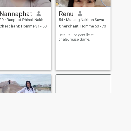
Nannaphat
Renu
29
•
Banphot Phisai, Nakhon Sawan, Thailande
54
•
Mueang Nakhon Sawan, Nakhon Sawan, Thailande
Cherchant:
Homme 31 - 50
Cherchant:
Homme 50 - 70
Je suis une gentille et
chaleureuse dame.