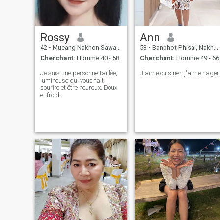
construire un avenir avec
quelqu'un qui partage mes
idéaux de bonheur familial.
Rossy
Ann
42
•
Mueang Nakhon Sawan, Nakhon Sawan, Thailande
53
•
Banphot Phisai, Nakhon Sawan, Thailande
Cherchant:
Homme 40 - 58
Cherchant:
Homme 49 - 66
Je suis une personne taillée,
J'aime cuisiner, j'aime nager.
lumineuse qui vous fait
sourire et être heureux. Doux
et froid.