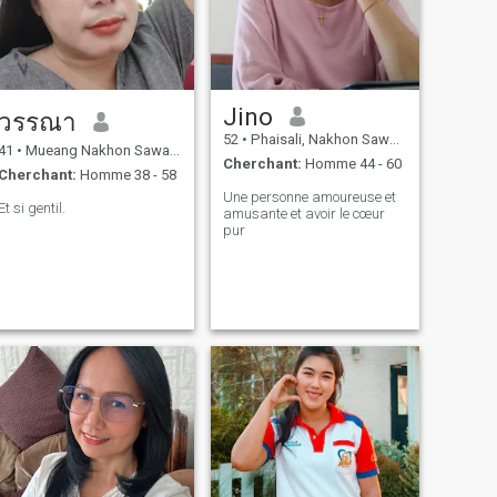
Jino
วรรณา
52
•
Phaisali, Nakhon Sawan, Thailande
41
•
Mueang Nakhon Sawan, Nakhon Sawan, Thailande
Cherchant:
Homme 44 - 60
Cherchant:
Homme 38 - 58
Une personne amoureuse et
Et si gentil.
amusante et avoir le cœur
pur