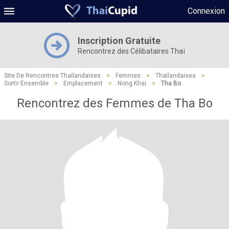
Connexion
Inscription Gratuite
Rencontrez des Célibataires Thaï
Site De Rencontres Thaïlandaises
>
Femmes
>
Thaïlandaises
>
Sortir Ensemble
>
Emplacement
>
Nong Khai
>
Tha Bo
Rencontrez des Femmes de Tha Bo