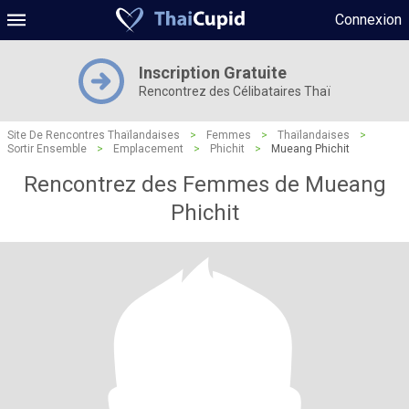
Connexion
Inscription Gratuite
Rencontrez des Célibataires Thaï
Site De Rencontres Thaïlandaises
>
Femmes
>
Thaïlandaises
>
Sortir Ensemble
>
Emplacement
>
Phichit
>
Mueang Phichit
Rencontrez des Femmes de Mueang
Phichit