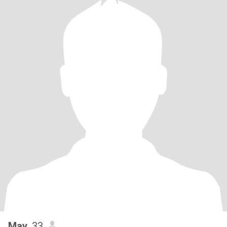
May
, 33