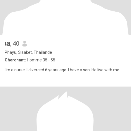
เอ
, 40
Phayu, Sisaket, Thailande
Cherchant:
Homme 35 - 55
I‘m a nurse. I diverced 6 years ago. I have a son. He live with me