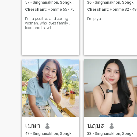
57
•
Singhanakhon, Songkhla, Thailande
36
•
Singhanakhon, Songkhla, Thailande
Cherchant:
Homme 65 - 75
Cherchant:
Homme 32 - 49
I"m a positive and caring
I'm piya
woman. who loves family ,
food and travel.
เมษา
นฤมล
47
•
Singhanakhon, Songkhla, Thailande
33
•
Singhanakhon, Songkhla, Thailande