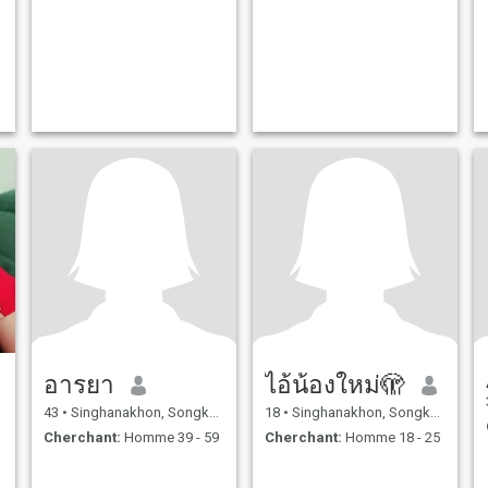
อารยา
ไอ้น้องใหม่🫣
43
•
Singhanakhon, Songkhla, Thailande
18
•
Singhanakhon, Songkhla, Thailande
Cherchant:
Homme 39 - 59
Cherchant:
Homme 18 - 25