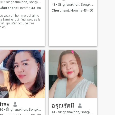
28
•
Singhanakhon, Songkhla, Thailande
43
•
Singhanakhon, Songkhla, Thailande
Cherchant:
Homme 40 - 60
Cherchant:
Homme 43 - 50
Je veux un homme qui aime
la famille, qui n'utilise pas le
flirt, qui s'en occupe très
bien.
tray
อรุณรัศมี
36
•
Singhanakhon, Songkhla, Thailande
41
•
Singhanakhon, Songkhla, Thailande