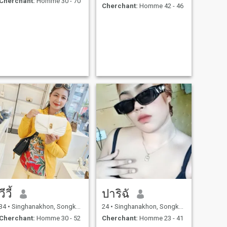
Cherchant:
Homme 30 - 70
Cherchant:
Homme 42 - 46
วีวี้
ปาริฉั
34
•
Singhanakhon, Songkhla, Thailande
24
•
Singhanakhon, Songkhla, Thailande
Cherchant:
Homme 30 - 52
Cherchant:
Homme 23 - 41