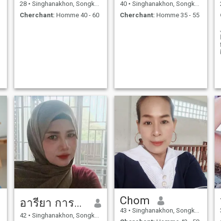
28
•
Singhanakhon, Songkhla, Thailande
40
•
Singhanakhon, Songkhla, Thailande
Cherchant:
Homme 40 - 60
Cherchant:
Homme 35 - 55
Chom
อารียา การะเกตุ
43
•
Singhanakhon, Songkhla, Thailande
42
•
Singhanakhon, Songkhla, Thailande