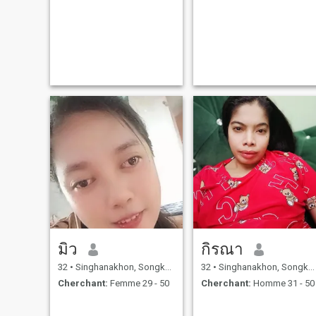
มิว
กิรณา
32
•
Singhanakhon, Songkhla, Thailande
32
•
Singhanakhon, Songkhla, Thailande
Cherchant:
Femme 29 - 50
Cherchant:
Homme 31 - 50