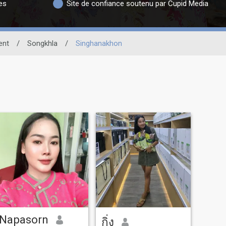
es
Site de confiance soutenu par Cupid Media
ent
/
Songkhla
/
Singhanakhon
Napasorn
กิ่ง