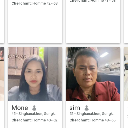
Cherchant:
Homme 43 - 58
Cherchant:
Homme 42 - 68
Mone
sim
45
•
Singhanakhon, Songkhla, Thailande
52
•
Singhanakhon, Songkhla, Thailande
Cherchant:
Homme 40 - 62
Cherchant:
Homme 48 - 65