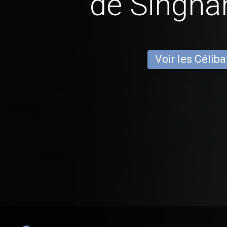
de Singh
Voir les Céliba