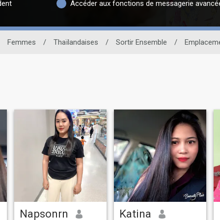
dent
Accéder aux fonctions de messagerie avancé
Femmes
/
Thaïlandaises
/
Sortir Ensemble
/
Emplacem
Napsonrn
Katina