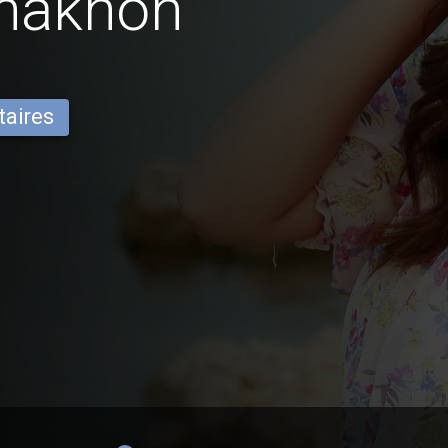
anakhon
taires