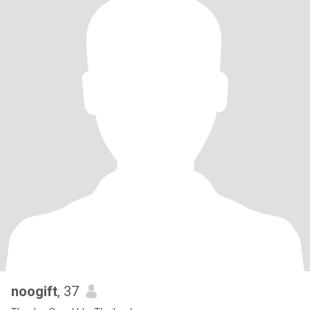
noogift
, 37