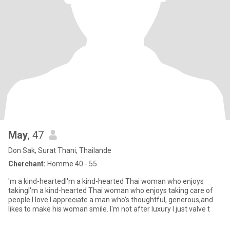
May
, 47
Don Sak, Surat Thani, Thailande
Cherchant:
Homme 40 - 55
'm a kind-heartedI'm a kind-hearted Thai woman who enjoys
takingI'm a kind-hearted Thai woman who enjoys taking care of
people I love.I appreciate a man who's thoughtful, generous,and
likes to make his woman smile. I'm not after luxury I just valve t