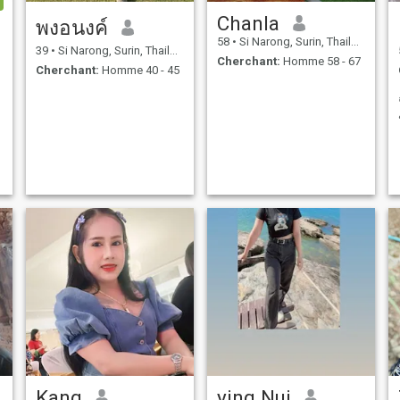
Chanla
พงอนงค์
58
•
Si Narong, Surin, Thailande
39
•
Si Narong, Surin, Thailande
Cherchant:
Homme 58 - 67
Cherchant:
Homme 40 - 45
Kang
ying Nui