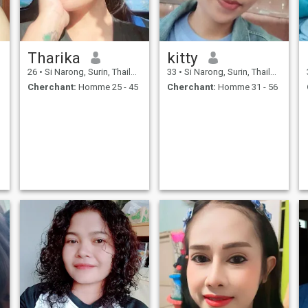
Tharika
kitty
26
•
Si Narong, Surin, Thailande
33
•
Si Narong, Surin, Thailande
Cherchant:
Homme 25 - 45
Cherchant:
Homme 31 - 56