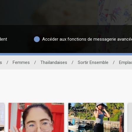
dent
Accéder aux fonctions de messagerie avancé
s
/
Femmes
/
Thaïlandaises
/
Sortir Ensemble
/
Empla