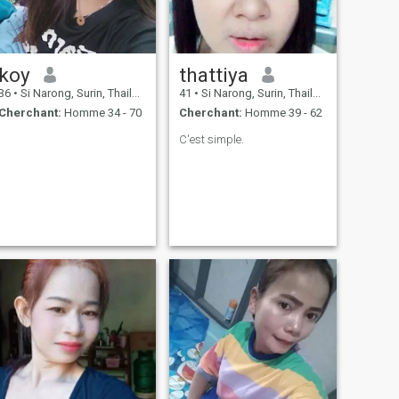
koy
thattiya
36
•
Si Narong, Surin, Thailande
41
•
Si Narong, Surin, Thailande
Cherchant:
Homme 34 - 70
Cherchant:
Homme 39 - 62
C'est simple.