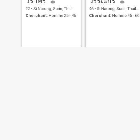
วราพร
วรรณกร
22
•
Si Narong, Surin, Thailande
46
•
Si Narong, Surin, Thailande
Cherchant:
Homme 25 - 46
Cherchant:
Homme 45 - 66
aa
ปารณีย์
32
•
Si Narong, Surin, Thailande
49
•
Si Narong, Surin, Thailande