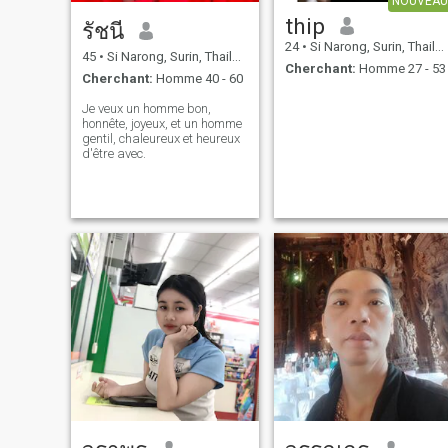
NOUVEAU
thip
รัชนี
24
•
Si Narong, Surin, Thailande
45
•
Si Narong, Surin, Thailande
Cherchant:
Homme 27 - 53
Cherchant:
Homme 40 - 60
Je veux un homme bon,
honnête, joyeux, et un homme
gentil, chaleureux et heureux
d'être avec.