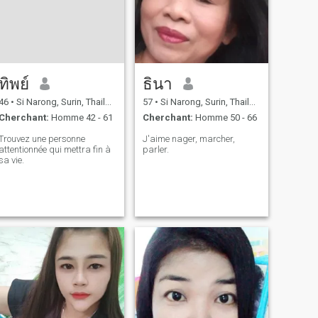
ทิพย์
ธินา
46
•
Si Narong, Surin, Thailande
57
•
Si Narong, Surin, Thailande
Cherchant:
Homme 42 - 61
Cherchant:
Homme 50 - 66
Trouvez une personne
J'aime nager, marcher,
attentionnée qui mettra fin à
parler.
sa vie.