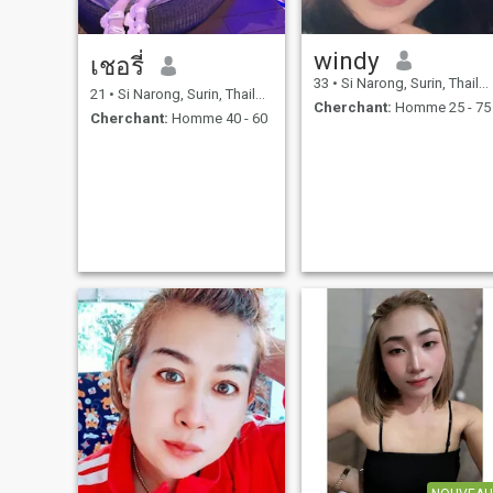
windy
เชอรี่
33
•
Si Narong, Surin, Thailande
21
•
Si Narong, Surin, Thailande
Cherchant:
Homme 25 - 75
Cherchant:
Homme 40 - 60