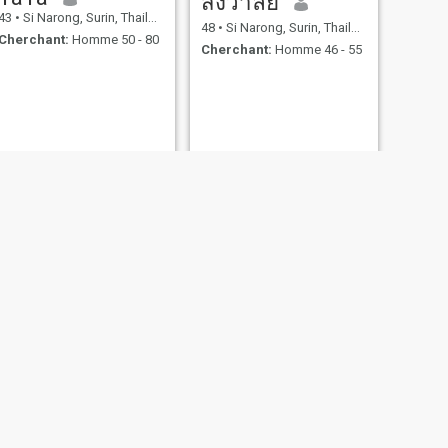
สังวาลย์
43
•
Si Narong, Surin, Thailande
48
•
Si Narong, Surin, Thailande
Cherchant:
Homme 50 - 80
Cherchant:
Homme 46 - 55
SUIVANT
เบญจวรรณ สิงขรณ์
26
•
Si Narong, Surin, Thailande