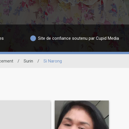
es
Site de confiance soutenu par Cupid Media
cement
/
Surin
/
Si Narong