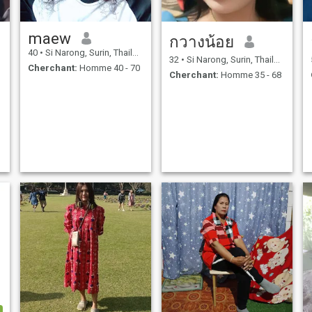
maew
กวางน้อย
40
•
Si Narong, Surin, Thailande
32
•
Si Narong, Surin, Thailande
Cherchant:
Homme 40 - 70
Cherchant:
Homme 35 - 68