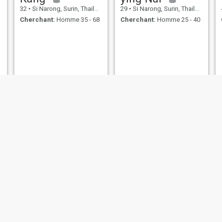
32
•
Si Narong, Surin, Thailande
29
•
Si Narong, Surin, Thailande
Cherchant:
Homme 35 - 68
Cherchant:
Homme 25 - 40
Chayapha
Noey
38
•
Si Narong, Surin, Thailande
43
•
Si Narong, Surin, Thailande