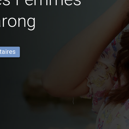
arong
taires