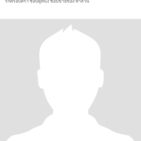
รักครอบครัว ชอบดูหนัง ชอบขายของ ทำสวน