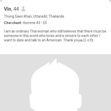
Vin
, 44
Thong Saen Khan, Uttaradit, Thailande
Cherchant:
Homme 43 - 55
I am an ordinary Thai woman who still believes that there must be
someone in this world who loves and is sincere to each other. I
want to date and talk to an American. Thank you🙏🏻☺️💞