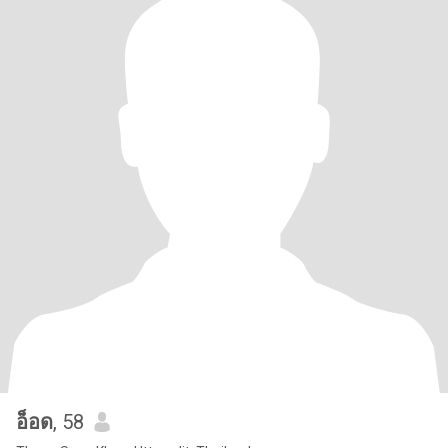
อ็อด
, 58