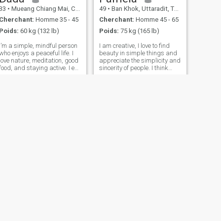
33
•
Mueang Chiang Mai, Chiang Mai, Thailande
49
•
Ban Khok, Uttaradit, Thailande
Cherchant:
Homme 35 - 45
Cherchant:
Homme 45 - 65
Poids:
60 kg (132 lb)
Poids:
75 kg (165 lb)
I’m a simple, mindful person
I am creative, I love to find
who enjoys a peaceful life. I
beauty in simple things and
love nature, meditation, good
appreciate the simplicity and
food, and staying active. I eat
sincerity of people. I think
normal food but also
that development is constant
vegetarian sometimes — just
learning, so I always
a flexible balance. I teach
discover something new for
Thai to foreigners and really
myself. I am open to new
enjoy the real conne
acquaintances and believe
that
SUIVANT
Salinee
54
•
Si Bun Rueang, Nong Bua Lamphu, Thailande