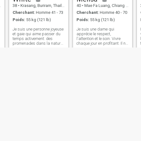
38
•
Krasang, Buriram, Thailande
40
•
Mae Fa Luang, Chiang Rai, Thailande
Cherchant:
Homme 41 - 73
Cherchant:
Homme 40 - 70
Poids:
55 kg (121 lb)
Poids:
55 kg (121 lb)
Je suis une personne joyeuse
Je suis une dame qui
et gaie qui aime passer du
apprécie le respect,
temps activement: des
l'attention et le soin. Vivre
promenades dans la nature
chaque jour en profitant. Il ne
aux événements culturels en
fait pas de bruit, n'est pas
ville. Mon cœur appartient à
indifférent, ne prend pas de
l'art et à la créativité, et je
postures théâtrales - ce sont
suis toujours à la recherche
les traits qui me
de nouvelles façons
caractérisent. Ignorer est la
d'exprimer ma création.
pire chose qu'un homme
J'apprécie la communication
puisse faire à une femme. Si
profonde et la franchise, et je
je suis trop jeune pour toi,
cherche un partenaire avec
désolé. Mais je ne pouvais
qui partager toutes les joies
pas être né avant. La vraie
et les épreuves de la vie.
sympathie ne connaît pas de
frontières, telles que l'âge, la
distance ou la nationalité. Je
suis ici pour trouver mon
homme. Tu es prête?
jemima
Tiyann
33
•
Ban Khok, Uttaradit, Thailande
44
•
Pom Prap Sattru Phai, Bangkok, Thailande