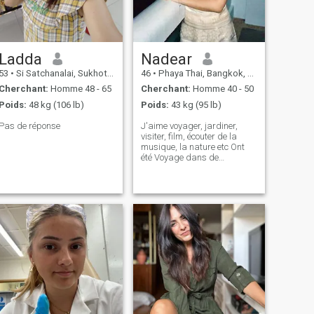
je comprendrai. Je suis un
vous êtes sérieux, ne
amoureux de la montagne,
m'envoyez pas de SMS si
donc je ne veux pas vivre
vous n'êtes pas 100%
près de la plage.
célibataire ( J'espère trouver
le bon partenaire ici! ☺️
Passez une merveilleuse
Ladda
Nadear
journée. À la santé! - À la vie!
53
•
Si Satchanalai, Sukhothai, Thailande
46
•
Phaya Thai, Bangkok, Thailande
- Oui!
Cherchant:
Homme 48 - 65
Cherchant:
Homme 40 - 50
Poids:
48 kg (106 lb)
Poids:
43 kg (95 lb)
Pas de réponse
J'aime voyager, jardiner,
visiter, film, écouter de la
musique, la nature etc Ont
été Voyage dans de
nombreux pays donc je n'ai
aucun problème pour
m'adapter au nouvel
environnement comme ayant
une perspective mixte. \N i ne
s'intéresse qu'au 'vrai
homme bien', bien de
l'intérieur'.