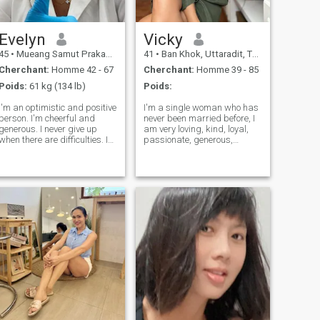
Evelyn
Vicky
45
•
Mueang Samut Prakan, Samut Prakan, Thailande
41
•
Ban Khok, Uttaradit, Thailande
Cherchant:
Homme 42 - 67
Cherchant:
Homme 39 - 85
Poids:
61 kg (134 lb)
Poids:
I'm an optimistic and positive
I'm a single woman who has
person. I'm cheerful and
never been married before, I
generous. I never give up
am very loving, kind, loyal,
when there are difficulties. In
passionate, generous,
life, I'm careful and
affectionate, sexual,
thoughtful. I know how to
supportive, sensitive, and
care about how others feel.
giving woman. I have been a
I'm so happy to be here and
student of the Bible since I
I'm really hoping to meet that
was a child. Communication
s
with God