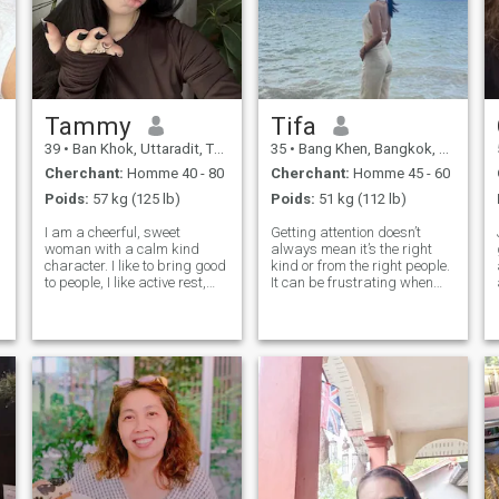
Tammy
Tifa
39
•
Ban Khok, Uttaradit, Thailande
35
•
Bang Khen, Bangkok, Thailande
Cherchant:
Homme 40 - 80
Cherchant:
Homme 45 - 60
Poids:
57 kg (125 lb)
Poids:
51 kg (112 lb)
I am a cheerful, sweet
Getting attention doesn’t
woman with a calm kind
always mean it’s the right
character. I like to bring good
kind or from the right people.
to people, I like active rest,
It can be frustrating when
have a great time
you’re looking for something
somewhere in an unfamiliar
real and meaningful, not just
place with good company. I
random interest. Hopefully
am not a girl - I am a mature
the right connection comes
woman. I do not want to
along when you least expec
waste my time -