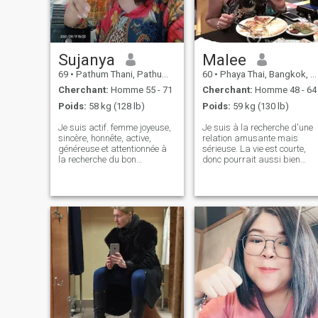
Sujanya
Malee
69
•
Pathum Thani, Pathum Thani, Thailande
60
•
Phaya Thai, Bangkok, Thailande
Cherchant:
Homme 55 - 71
Cherchant:
Homme 48 - 64
Poids:
58 kg (128 lb)
Poids:
59 kg (130 lb)
Je suis actif. femme joyeuse,
Je suis à la recherche d'une
sincère, honnête, active,
relation amusante mais
généreuse et attentionnée à
sérieuse. La vie est courte,
la recherche du bon
donc pourrait aussi bien
partenaire. Je suis élégant
partager avec quelqu'un
mais humble.,jeune et
spécial et méritant à quel
attrayant.Appearance.I suis
point je peux être passionné.
en bonne santé, je n'ai
Nous pouvons tous les deux
jamais été malade, et n'ai
rire ensemble, manger
aucun problème de santé. Je
ensemble cause Je prépare
travaille comme professeur
une bonne cuisine de
d'université en Thaïlande
dégustation. Nommez-le que
depuis des années. Je
vous aurez sur votre table à
cherche quelqu'un qui a des
manger. Ou nous pouvons
choses en commun. Je
simplement profiter de
prendrai ma retraite une fois
l'entreprise de l'autre.
que j'aurai rencontré mon
bon homme pour être mon