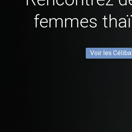
femmes thaï
Voir les Céliba