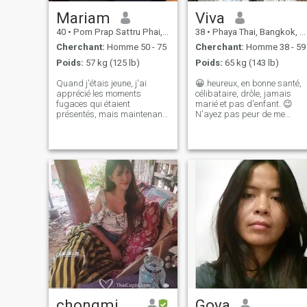
ne suis pas ta bonne femme.
Au moins, nous pouvons être
Mariam
Viva
amis !
40
•
Pom Prap Sattru Phai, Bangkok, Thailande
38
•
Phaya Thai, Bangkok, Thailande
Cherchant:
Homme 50 - 75
Cherchant:
Homme 38 - 59
Poids:
57 kg (125 lb)
Poids:
65 kg (143 lb)
Quand j'étais jeune, j'ai
😀.heureux, en bonne santé,
apprécié les moments
célibataire, drôle, jamais
fugaces qui étaient
marié et pas d'enfant. 😉
présentés, mais maintenant
N'ayez pas peur de me
que je ne suis pas si jeune, je
demander quoi que ce soit
veux juste quelque chose de
d'autre que le temps de
stable et non quelque chose
sortir ensemble, je veux
de transitoire, je pense que le
mettre en place avec un
temps s'écoule et il est
spécial ^ - profiter des
important d'en profiter au
choses simples - est-ce que j'
maximum, chaque jour je le
aime sérieux ? mais je ne
fais mais maintenant je veux
suis pas 😊 - profiter de la
le faire avec une bonne
plage -miel et miel
compagnie
chongmintra
Goya