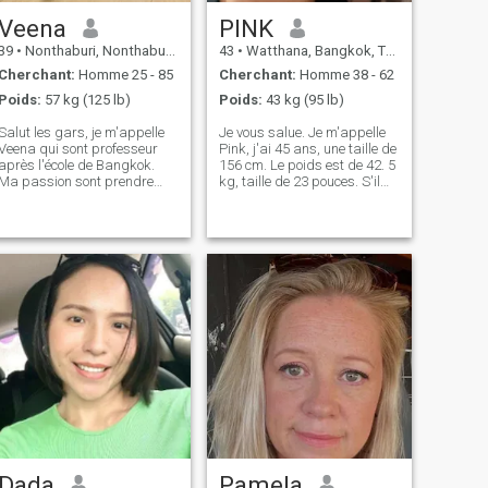
Veena
PINK
39
•
Nonthaburi, Nonthaburi, Thailande
43
•
Watthana, Bangkok, Thailande
Cherchant:
Homme 25 - 85
Cherchant:
Homme 38 - 62
Poids:
57 kg (125 lb)
Poids:
43 kg (95 lb)
Salut les gars, je m'appelle
Je vous salue. Je m'appelle
Veena qui sont professeur
Pink, j'ai 45 ans, une taille de
après l'école de Bangkok.
156 cm. Le poids est de 42. 5
Ma passion sont prendre
kg, taille de 23 pouces. S'il
soin des gens autour de moi
vous plaît lire mon profil
si vous aimez la même chose
attentivement! Avant de
qui soit fabuleuse. J’aime
m'envoyer un message! Les
prendre soin de moi et du
gens qui n'ont pas de photo
bien-être tout en adorant
de profil ne m'envoient aucun
courir et faire de mon corps
message... Je ne parle pas
la forme. J'aime aussi faire
aux fantômes! Ne dérangez
du shopping et voyager
pas! Ne m'envoie pas juste
aussi
un bonjour! Il me faut un
homme sérieux! Ne me fais
pas perdre mon temps! Je ne
cherche pas un ami, je
cherche une relation sérieuse
ou un partenaire! Et je ne
veux pas vivre dans un autre
pays, je voudrais vivre
uniquement en Thaïlande! Je
ne suis pas là pour jouer.
Dada
Pamela