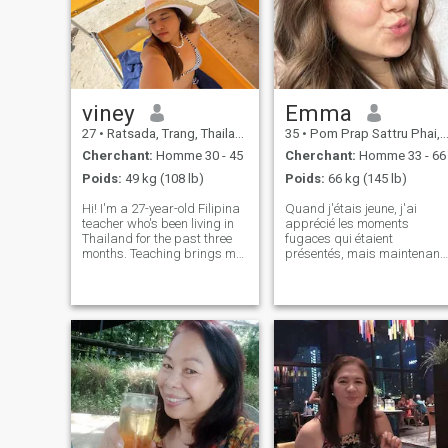
viney
Emma
27
•
Ratsada, Trang, Thailande
35
•
Pom Prap Sattru Phai, Bangkok, Thailande
Cherchant:
Homme 30 - 45
Cherchant:
Homme 33 - 66
Poids:
49 kg (108 lb)
Poids:
66 kg (145 lb)
Hi! I'm a 27-year-old Filipina
Quand j'étais jeune, j'ai
teacher who's been living in
apprécié les moments
Thailand for the past three
fugaces qui étaient
months. Teaching brings me
présentés, mais maintenant
so much joy, and when I'm
que je ne suis pas si jeune je
not working, you'll usually
veux juste quelque chose de
find me exploring new
stable et pas quelque chose
places, enjoying good food, or
de transitoire, je pense que le
simply making the most of li
temps s'écoule et il est
important d'en profiter au
maximum, tous les jours je le
fais mais maintenant je veux
le faire en bonne compagnie !