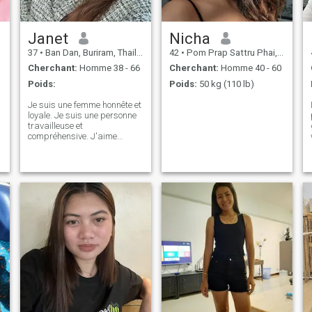
Janet
Nicha
37
•
Ban Dan, Buriram, Thailande
42
•
Pom Prap Sattru Phai, Bangkok, Thailande
Cherchant:
Homme 38 - 66
Cherchant:
Homme 40 - 60
Poids:
Poids:
50 kg (110 lb)
Je suis une femme honnête et
loyale. Je suis une personne
travailleuse et
compréhensive. J'aime
voyager partout où je peux
être heureuse, surtout avec
un homme avec qui
j'aimerais être. Je ne suis
qu'une simple et gentille
dame. Je m'assure toujours
d'avoir un esprit sain et un
mode de vie sain, je vais à la
gym aussi souvent que je
peux et je garde un Je serai
votre dépendance, votre
drogue si vous me laissez. Si
tu es bon avec moi, je suis
entièrement à toi. Tu es mon
homme le plus populaire et je
suis ton plus grand fan. Je