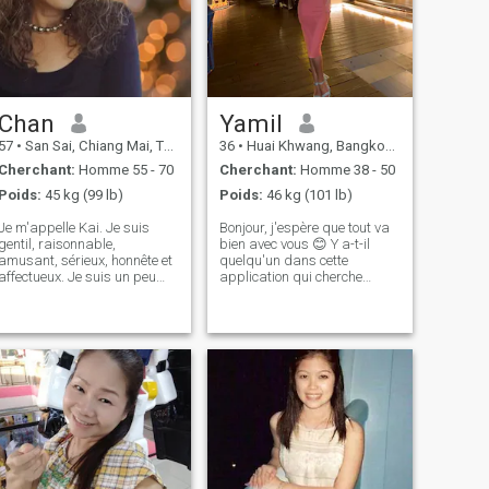
Chan
Yamil
57
•
San Sai, Chiang Mai, Thailande
36
•
Huai Khwang, Bangkok, Thailande
Cherchant:
Homme 55 - 70
Cherchant:
Homme 38 - 50
Poids:
45 kg (99 lb)
Poids:
46 kg (101 lb)
Je m'appelle Kai. Je suis
Bonjour, j'espère que tout va
gentil, raisonnable,
bien avec vous 😊 Y a-t-il
amusant, sérieux, honnête et
quelqu'un dans cette
affectueux. Je suis un peu
application qui cherche
timide pour dire bonjour à
vraiment le véritable amour?
n'importe quel gars, mais si
Ou est-ce que je suis au
vous tendez la main, je
mauvais endroit? Je
sortirai de ma coquille et
m'appelle Mew. "J'ai 36 ans
vous parlerai. La
et je cherche un célibataire
communication est
intéressant pour une relation
importante pour une relation,
sérieuse, qui mène au
avec moi, vous serez en
mariage si on s'entend.
mesure d'avoir une vraie
J'aime manger sainement et
conversation car je parle
faire de l'exercice. S'il vous
couramment anglais. Tu
plaît, ne me faites pas
pourras me raconter ta vie et
perdre mon temps, sauf si