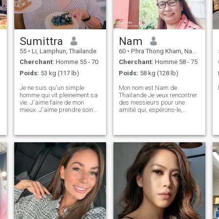
Sumittra
Nam
55
•
Li, Lamphun, Thailande
60
•
Phra Thong Kham, Nakhon Ratchasima, Thailande
Cherchant:
Homme 55 - 70
Cherchant:
Homme 58 - 75
Poids:
53 kg (117 lb)
Poids:
58 kg (128 lb)
Je ne suis qu'un simple
Mon nom est Nam de
homme qui vit pleinement sa
Thaïlande Je veux rencontrer
vie. J'aime faire de mon
des messieurs pour une
mieux. J'aime prendre soin
amitié qui, espérons-le,
des autres, mais je ne suis
conduira à un engagement à
pas une plaisante. Je crois
long terme Je suis une
au partage de la bonté. Elle
femme thaïlandaise qui est
aime la nature, la lecture, la
douce douce et
cuisine, le jardinage, le
compréhensive
cinéma, la musique, l'art et
l'artisanat.