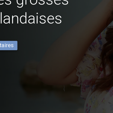
landaises
taires