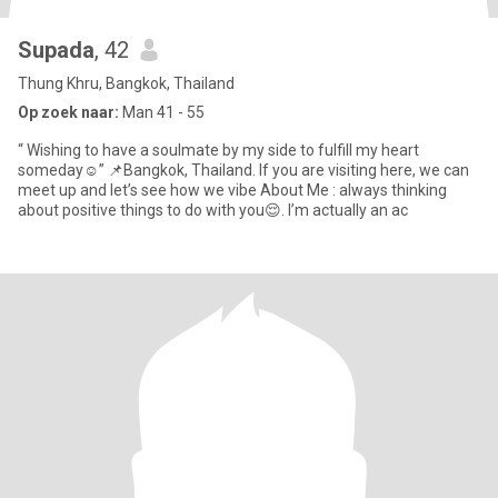
Supada
, 42
Thung Khru, Bangkok, Thailand
Op zoek naar:
Man 41 - 55
“ Wishing to have a soulmate by my side to fulfill my heart
someday☺️” 📌Bangkok, Thailand. If you are visiting here, we can
meet up and let’s see how we vibe About Me : always thinking
about positive things to do with you😌. I’m actually an ac