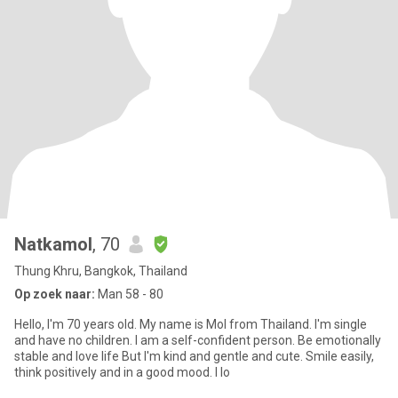
Natkamol
, 70
Thung Khru, Bangkok, Thailand
Op zoek naar:
Man 58 - 80
Hello, I'm 70 years old. My name is Mol from Thailand. I'm single
and have no children. I am a self-confident person. Be emotionally
stable and love life But I'm kind and gentle and cute. Smile easily,
think positively and in a good mood. I lo