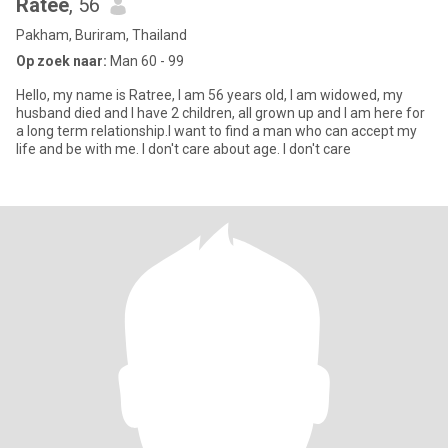
Ratee
, 56
Pakham, Buriram, Thailand
Op zoek naar:
Man 60 - 99
Hello, my name is Ratree, I am 56 years old, I am widowed, my
husband died and I have 2 children, all grown up and I am here for
a long term relationship.I want to find a man who can accept my
life and be with me. I don't care about age. I don't care