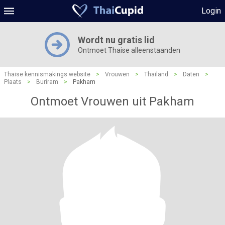
Login
Wordt nu gratis lid
Ontmoet Thaise alleenstaanden
Thaise kennismakings website
>
Vrouwen
>
Thailand
>
Daten
>
Plaats
>
Buriram
>
Pakham
Ontmoet Vrouwen uit Pakham