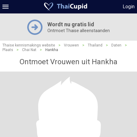
Login
Wordt nu gratis lid
Ontmoet Thaise alleenstaanden
Thaise kennismakings website
>
Vrouwen
>
Thailand
>
Daten
>
Plaats
>
Chai Nat
>
Hankha
Ontmoet Vrouwen uit Hankha