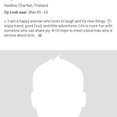
Hankha, Chai Nat, Thailand
Op zoek naar:
Man 45 - 65
👉I am a happy woman who loves to laugh and try new things. 👌I
enjoy travel, good food, and little adventures. Life is more fun with
someone who can share joy. 🤟🏻I hope to meet a kind man who is
serious about love... .😀