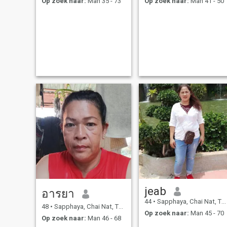
Op zoek naar:
Man 35 - 73
Op zoek naar:
Man 41 - 50
jeab
อารยา
44
•
Sapphaya, Chai Nat, Thailand
48
•
Sapphaya, Chai Nat, Thailand
Op zoek naar:
Man 45 - 70
Op zoek naar:
Man 46 - 68