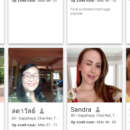
Op zoek naar:
Man 48 - 57
Op zoek naar:
Man 40 - 70
Find a sincere marriage
partner
Sandra
ลดาวัลย์
40
•
Sapphaya, Chai Nat, Thailand
65
•
Sapphaya, Chai Nat, Thailand
Op zoek naar:
Man 40 - 63
Op zoek naar:
Man 57 - 71