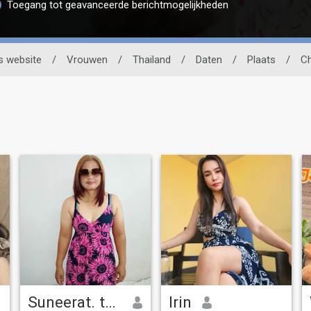
Toegang tot geavanceerde berichtmogelijkheden
s website
/
Vrouwen
/
Thailand
/
Daten
/
Plaats
/
Ch
Suneerat. thapngoen
Irin