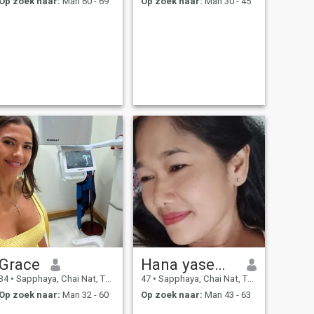
Op zoek naar:
Man 60 - 69
Op zoek naar:
Man 30 - 45
Grace
Hana yasemin
34
•
Sapphaya, Chai Nat, Thailand
47
•
Sapphaya, Chai Nat, Thailand
Op zoek naar:
Man 32 - 60
Op zoek naar:
Man 43 - 63