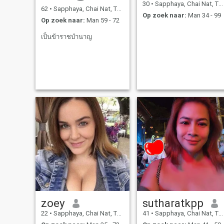
30
•
Sapphaya, Chai Nat, Thailand
62
•
Sapphaya, Chai Nat, Thailand
Op zoek naar:
Man 34 - 99
Op zoek naar:
Man 59 - 72
เป็นข้าราชบำนาญ
zoey
sutharatkpp
22
•
Sapphaya, Chai Nat, Thailand
41
•
Sapphaya, Chai Nat, Thailand