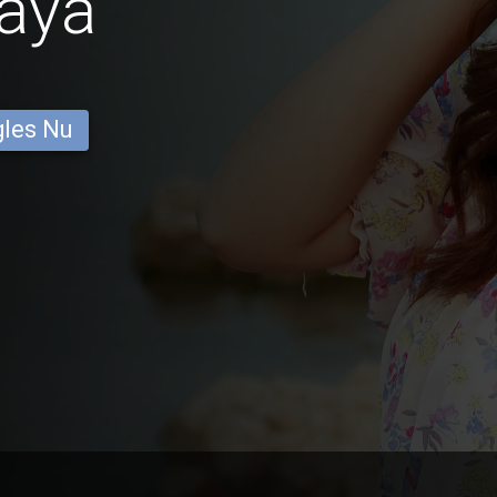
aya
gles Nu