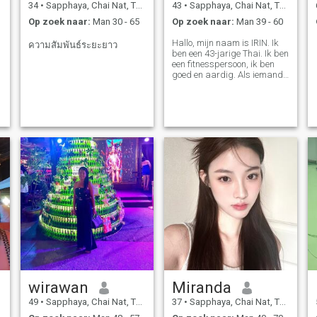
34
•
Sapphaya, Chai Nat, Thailand
43
•
Sapphaya, Chai Nat, Thailand
Op zoek naar:
Man 30 - 65
Op zoek naar:
Man 39 - 60
Hallo, mijn naam is IRIN. Ik
ความสัมพันธ์ระยะยาว
ben een 43-jarige Thai. Ik ben
een fitnesspersoon, ik ben
goed en aardig. Als iemand
geïnteresseerd is in het
praten met mij, kan ik met je
praten.
wirawan
Miranda
49
•
Sapphaya, Chai Nat, Thailand
37
•
Sapphaya, Chai Nat, Thailand