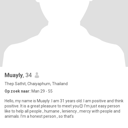
Muayly
, 34
Thep Sathit, Chaiyaphum, Thailand
Op zoek naar:
Man 29 - 55
Hello, my name is Muayly .I am 31 years old. I am positive and think
positive. It is a great pleasure to meet you😊 I’m just easy person
like to help all people , humane , leniency , mercy with people and
animals. I’m a honest person , so that’s