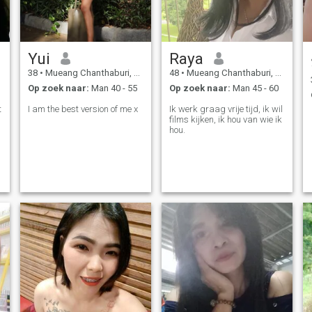
Yui
Raya
38
•
Mueang Chanthaburi, Chanthaburi, Thailand
48
•
Mueang Chanthaburi, Chanthaburi, Thailand
Op zoek naar:
Man 40 - 55
Op zoek naar:
Man 45 - 60
t
I am the best version of me x
Ik werk graag vrije tijd, ik wil
films kijken, ik hou van wie ik
hou.