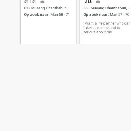
สาลี่
วัน
61
•
Mueang Chanthaburi, Chanthaburi, Thailand
56
•
Mueang Chanthaburi, Chanthaburi, Thailand
Op zoek naar:
Man 58 - 71
Op zoek naar:
Man 57 - 70
I want a life partner who can
take care of me and is
serious about me.
nook
Udawan
32
•
Mueang Chanthaburi, Chanthaburi, Thailand
44
•
Mueang Chanthaburi, Chanthaburi, Thailand