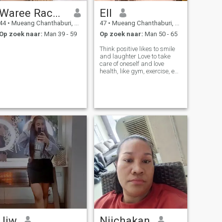
Waree Rachanak
Ell
44
•
Mueang Chanthaburi, Chanthaburi, Thailand
47
•
Mueang Chanthaburi, Chanthaburi, Thailand
Op zoek naar:
Man 39 - 59
Op zoek naar:
Man 50 - 65
Think positive likes to smile
and laughter Love to take
care of oneself and love
health, like gym, exercise, eat
clean food
Jiw
Nijchakan