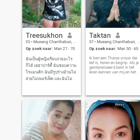
Treesukhon
Taktan
35
•
Mueang Chanthaburi, Chanthaburi, Thailand
57
•
Mueang Chanthaburi, Chanthaburi, Thailand
Op zoek naar:
Man 27 - 70
Op zoek naar:
Man 50 - 65
Ik ben een Thaise vrouw die
ฉันเป็นผู้หญิงเรียบง่ายอะไร
lief is, heren en begrip. Als je
ก็ได้ เฮฮาปาร์ตี้ ฉันชอบความ
geïnteresseerd bent in het
โรแมนติก ฉันมีรูปร่างอ้วนไม่
leren kennen van mij en het
ontwikkelen van een relatie
สวยไม่เพอร์เฟ็ค และฉันไม่
met Thaise vrouwen, neem
เก่งภาษาอังกฤษ ฉันชอบทำ
gerust contact op met.
อาหารสนใจที่จะเรียนรู้การ
ทำอาหารในหลายๆแบบ ที่
สำคัญฉันมีลูกชายมา
แล้ว2คน ซึ่งผู้ชายหลายคน
อาจจะไม่ชอบหรือสนใจในตัว
ฉันเพร