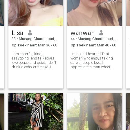
Lisa
wanwan
33
•
Mueang Chanthaburi, Chanthaburi, Thailand
44
•
Mueang Chanthaburi, Chanthaburi, Thailand
Op zoek naar:
Man 36 - 68
Op zoek naar:
Man 40 - 60
I am cheerful, kind,
I'm a kind-hearted Thai
easygoing, and talkative.I
woman who enjoys taking
love peace and quiet, I don't
care of people love. I
drink alcohol or smoke. I
appreciate a man who's
enjoy eating, I like dogs, and I
thoughtful, generous, and
like listening to music. I'm
likes to make his woman
looking for a sincere, honest,
smile. I'm not after luxury I
caring, and family-oriented
just value the feeling of being
man. Feel free to message
cared for. Let's spoil each
other with love,