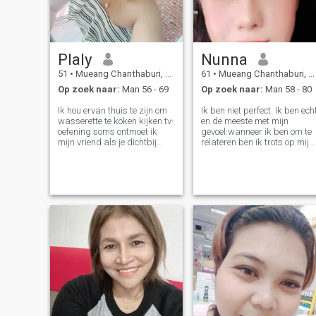
Plaly
Nunna
51
•
Mueang Chanthaburi, Chanthaburi, Thailand
61
•
Mueang Chanthaburi, Chanthaburi, Thailand
Op zoek naar:
Man 56 - 69
Op zoek naar:
Man 58 - 80
Ik hou ervan thuis te zijn om
Ik ben niet perfect. Ik ben ech
wasserette te koken kijken tv-
en de meeste met mijn
oefening soms ontmoet ik
gevoel.wanneer ik ben om te
mijn vriend als je dichtbij
relateren ben ik trots op mij
blijft misschien kunnen we
te zijn speel ik niet. Ik geef
elke eiger zien.😊
mijn best. En als ik jou kies,
ben ik het en alleen jij 😍 🥰
😘