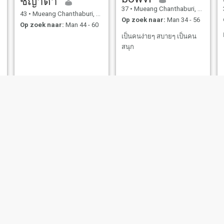
ชญาดา
37
•
Mueang Chanthaburi, Chanthaburi, Thailand
43
•
Mueang Chanthaburi, Chanthaburi, Thailand
Op zoek naar:
Man 34 - 56
Op zoek naar:
Man 44 - 60
เป็นคนง่ายๆ สบายๆ เป็นคน
สนุก
patthama
Sarah
43
•
Mueang Chanthaburi, Chanthaburi, Thailand
38
•
Mueang Chanthaburi, Chanthaburi, Thailand