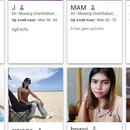
J
MAM
59
•
Mueang Chanthaburi, Chanthaburi, Thailand
44
•
Mueang Chanthaburi, Chanthaburi, Thailand
Op zoek naar:
Man 50 - 63
Op zoek naar:
Man 45 - 70
Ik ben geen oplichter.
อยู่ด้วยกัน
bowvi