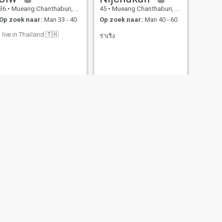
36
•
Mueang Chanthaburi, Chanthaburi, Thailand
45
•
Mueang Chanthaburi, Chanthaburi, Thailand
Op zoek naar:
Man 33 - 40
Op zoek naar:
Man 40 - 60
I live in Thailand.🇹🇭
ร่าเริง
VOLGENDE
Priyada
36
•
Mueang Chanthaburi, Chanthaburi, Thailand