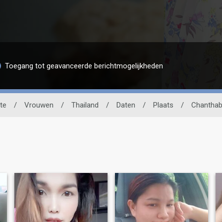
Toegang tot geavanceerde berichtmogelijkheden
te
/
Vrouwen
/
Thailand
/
Daten
/
Plaats
/
Chanthab