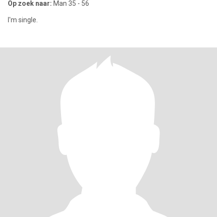
Op zoek naar:
Man 35 - 56
I'm single.