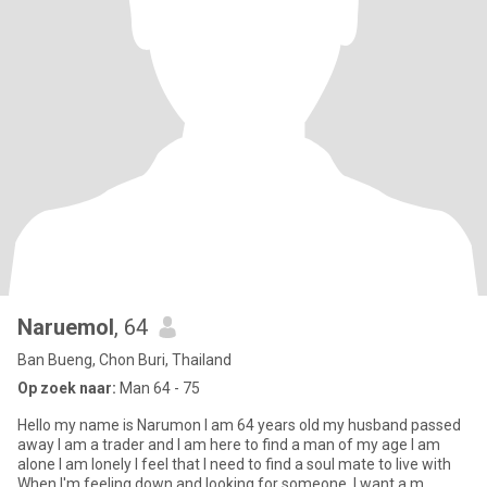
Naruemol
, 64
Ban Bueng, Chon Buri, Thailand
Op zoek naar:
Man 64 - 75
Hello my name is Narumon I am 64 years old my husband passed
away I am a trader and I am here to find a man of my age I am
alone I am lonely I feel that I need to find a soul mate to live with
When I'm feeling down and looking for someone, I want a m