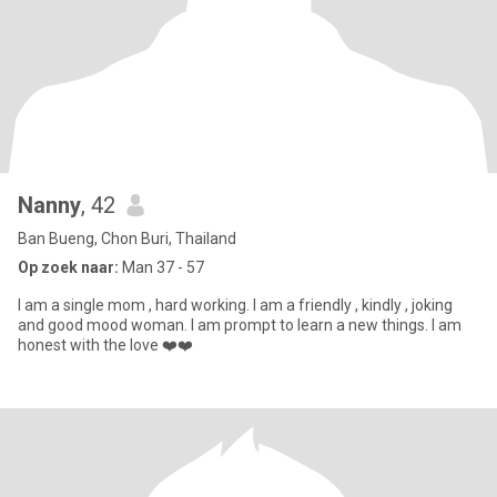
Nanny
, 42
Ban Bueng, Chon Buri, Thailand
Op zoek naar:
Man 37 - 57
I am a single mom , hard working. I am a friendly , kindly , joking
and good mood woman. I am prompt to learn a new things. I am
honest with the love ❤️❤️