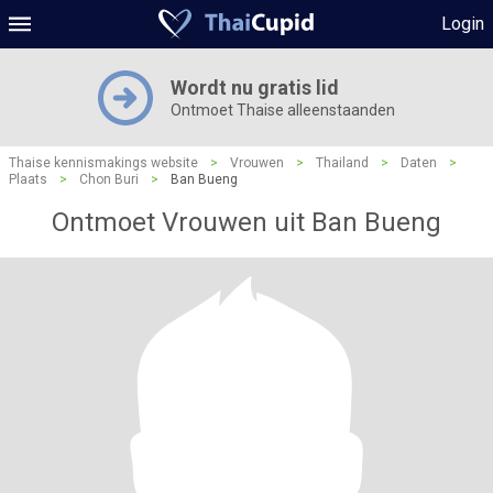
Login
Wordt nu gratis lid
Ontmoet Thaise alleenstaanden
Thaise kennismakings website
>
Vrouwen
>
Thailand
>
Daten
>
Plaats
>
Chon Buri
>
Ban Bueng
Ontmoet Vrouwen uit Ban Bueng