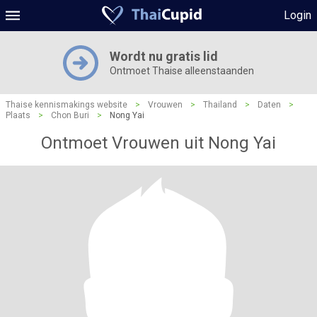
Login
Wordt nu gratis lid
Ontmoet Thaise alleenstaanden
Thaise kennismakings website
>
Vrouwen
>
Thailand
>
Daten
>
Plaats
>
Chon Buri
>
Nong Yai
Ontmoet Vrouwen uit Nong Yai