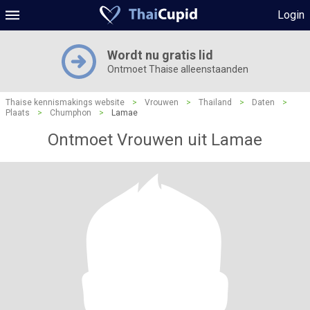
Login
Wordt nu gratis lid
Ontmoet Thaise alleenstaanden
Thaise kennismakings website
>
Vrouwen
>
Thailand
>
Daten
>
Plaats
>
Chumphon
>
Lamae
Ontmoet Vrouwen uit Lamae