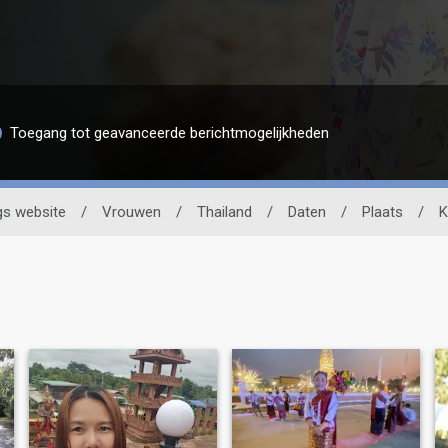
Toegang tot geavanceerde berichtmogelijkheden
gs website
/
Vrouwen
/
Thailand
/
Daten
/
Plaats
/
K