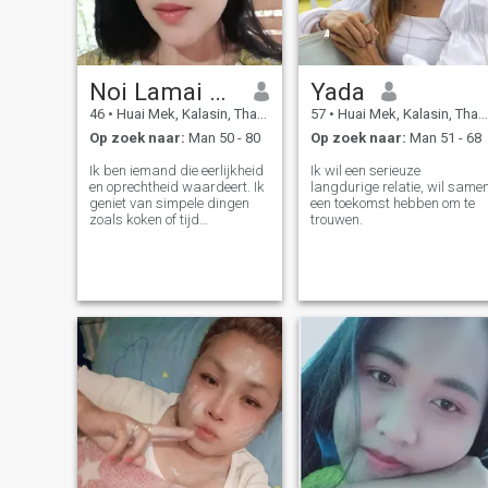
Noi Lamai Darapha
Yada
46
•
Huai Mek, Kalasin, Thailand
57
•
Huai Mek, Kalasin, Thailand
Op zoek naar:
Man 50 - 80
Op zoek naar:
Man 51 - 68
Ik ben iemand die eerlijkheid
Ik wil een serieuze
en oprechtheid waardeert. Ik
langdurige relatie, wil same
geniet van simpele dingen
een toekomst hebben om te
zoals koken of tijd
trouwen.
doorbrengen in de natuur. Ik
ben hier niet om spelletjes te
spelen, maar om een
levenspartner te vinden met
wie ik samen kan groeien en
die me veilig en gerust laat
voelen. en ik ben meer Engels
aan het leren.