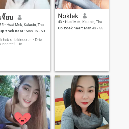
Noklek
เจี๊ยบ
43
•
Huai Mek, Kalasin, Thailand
35
•
Huai Mek, Kalasin, Thailand
Op zoek naar:
Man 43 - 55
Op zoek naar:
Man 36 - 50
Ik heb drie kinderen. - Drie
kinderen? - Ja.