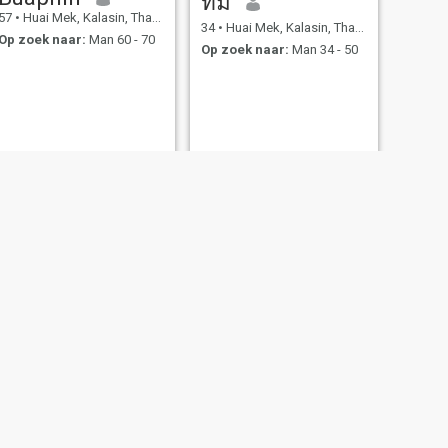
ทิม
57
•
Huai Mek, Kalasin, Thailand
34
•
Huai Mek, Kalasin, Thailand
Op zoek naar:
Man 60 - 70
Op zoek naar:
Man 34 - 50
VOLGENDE
MRS KUSUMA
56
•
Huai Mek, Kalasin, Thailand