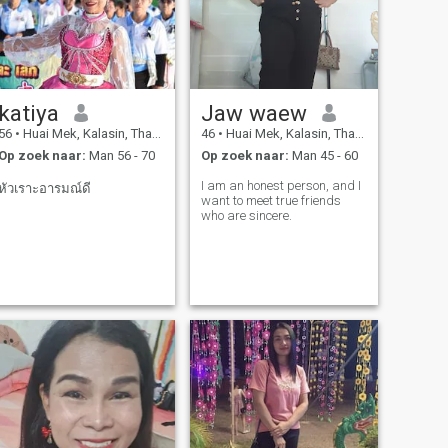
katiya
Jaw waew
56
•
Huai Mek, Kalasin, Thailand
46
•
Huai Mek, Kalasin, Thailand
Op zoek naar:
Man 56 - 70
Op zoek naar:
Man 45 - 60
I am an honest person, and I
หัวเราะอารมณ์ดี
want to meet true friends
who are sincere.