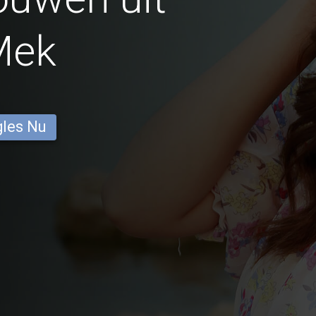
Mek
gles Nu