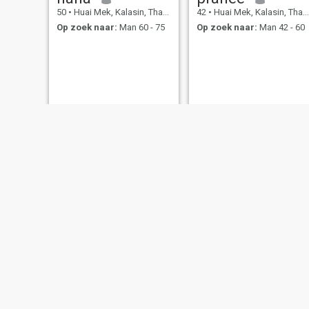
50
•
Huai Mek, Kalasin, Thailand
42
•
Huai Mek, Kalasin, Thailand
Op zoek naar:
Man 60 - 75
Op zoek naar:
Man 42 - 60
samai
nam
47
•
Huai Mek, Kalasin, Thailand
45
•
Huai Mek, Kalasin, Thailand