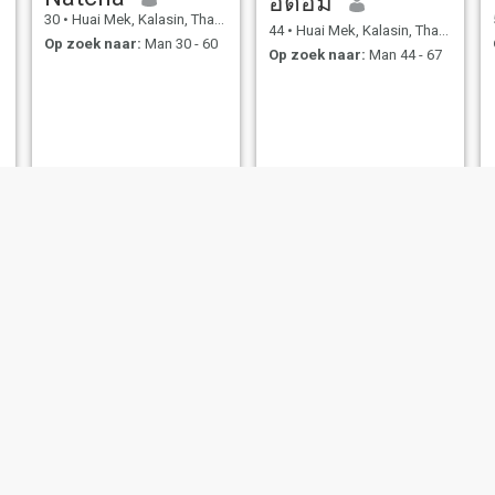
อตอม
30
•
Huai Mek, Kalasin, Thailand
44
•
Huai Mek, Kalasin, Thailand
Op zoek naar:
Man 30 - 60
Op zoek naar:
Man 44 - 67
NIEUW
achariyaporn
Dang
42
•
Huai Mek, Kalasin, Thailand
54
•
Huai Mek, Kalasin, Thailand