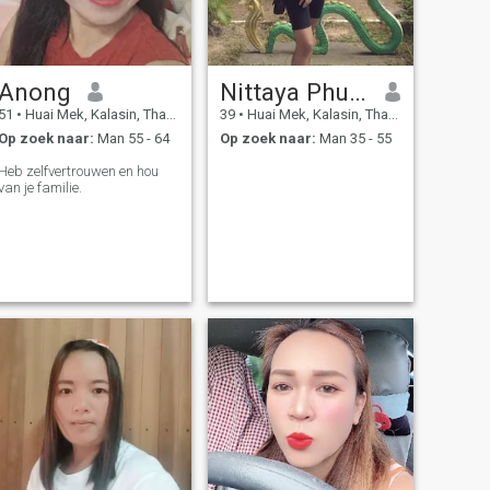
Anong
Nittaya Phutonna
51
•
Huai Mek, Kalasin, Thailand
39
•
Huai Mek, Kalasin, Thailand
Op zoek naar:
Man 55 - 64
Op zoek naar:
Man 35 - 55
Heb zelfvertrouwen en hou
van je familie.