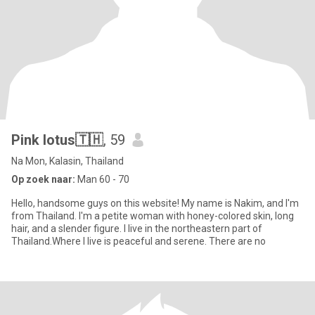
Pink lotus🇹🇭
, 59
Na Mon, Kalasin, Thailand
Op zoek naar:
Man 60 - 70
Hello, handsome guys on this website! My name is Nakim, and I'm
from Thailand. I'm a petite woman with honey-colored skin, long
hair, and a slender figure. I live in the northeastern part of
Thailand.Where I live is peaceful and serene. There are no