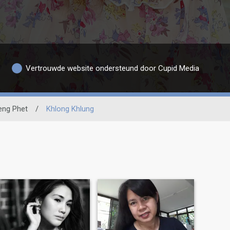
Vertrouwde website ondersteund door Cupid Media
ng Phet
/
Khlong Khlung