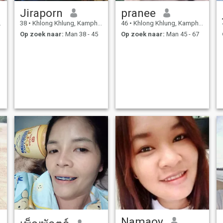
Jiraporn
pranee
38
•
Khlong Khlung, Kamphaeng Phet, Thailand
46
•
Khlong Khlung, Kamphaeng Phet, Thailand
Op zoek naar:
Man 38 - 45
Op zoek naar:
Man 45 - 67
Namaoy