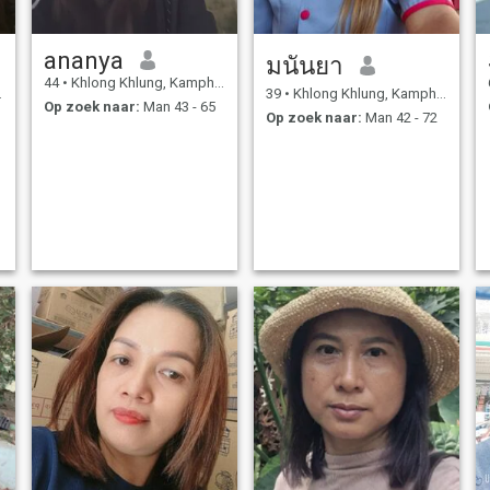
ananya
มนันยา
44
•
Khlong Khlung, Kamphaeng Phet, Thailand
39
•
Khlong Khlung, Kamphaeng Phet, Thailand
Op zoek naar:
Man 43 - 65
Op zoek naar:
Man 42 - 72