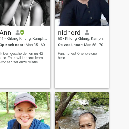
Ann
nidnord
41
•
Khlong Khlung, Kamphaeng Phet, Thailand
60
•
Khlong Khlung, Kamphaeng Phet, Thailand
Op zoek naar:
Man 35 - 60
Op zoek naar:
Man 58 - 70
Ik ben gescheiden en nu 42
Fun, honest One love one
jaar. En ik wil iemand leren
heart.
voor een serieuze relatie.