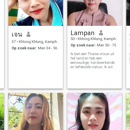
Lampan
เจน
50
•
Khlong Khlung, Kamphaeng Phet, Thailand
37
•
Khlong Khlung, Kamphaeng Phet, Thailand
Op zoek naar:
Man 50 - 75
Op zoek naar:
Man 34 - 56
Ik ben een Thaise vrouw uit
het land en heb een
eenvoudige, hardwerkende
en liefdevolle natuur. Ik wil
een serieuze, duurzame
relatie. Ik speel geen
spelletjes en ik wil niet praten
met mensen die niet oprecht
zijn.