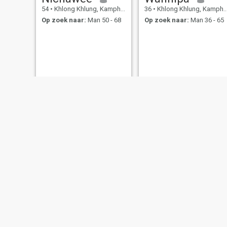
54
•
Khlong Khlung, Kamphaeng Phet, Thailand
36
•
Khlong Khlung, Kamphaeng Phet, Thailand
Op zoek naar:
Man 50 - 68
Op zoek naar:
Man 36 - 65
Kulthida
สําเนียง
40
•
Khlong Khlung, Kamphaeng Phet, Thailand
50
•
Khlong Khlung, Kamphaeng Phet, Thailand