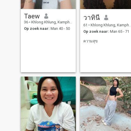
Taew
วาทินี
36
•
Khlong Khlung, Kamphaeng Phet, Thailand
61
•
Khlong Khlung, Kamphaeng Phet, Thailand
Op zoek naar:
Man 40 - 50
Op zoek naar:
Man 65 - 71
ความสุข