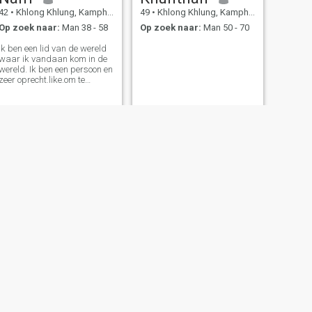
42
•
Khlong Khlung, Kamphaeng Phet, Thailand
49
•
Khlong Khlung, Kamphaeng Phet, Thailand
Op zoek naar:
Man 38 - 58
Op zoek naar:
Man 50 - 70
Ik ben een lid van de wereld
waar ik vandaan kom in de
wereld. Ik ben een persoon en
zeer oprecht.like.om te
glimlachen.heeft altijd een
positieve houding ten
opzichte van het leven.ik hoop
dat ik zal ontmoeten.de juiste
persoon hier.geen oplichter.
VOLGENDE
อรอุมา
34
•
Khlong Khlung, Kamphaeng Phet, Thailand