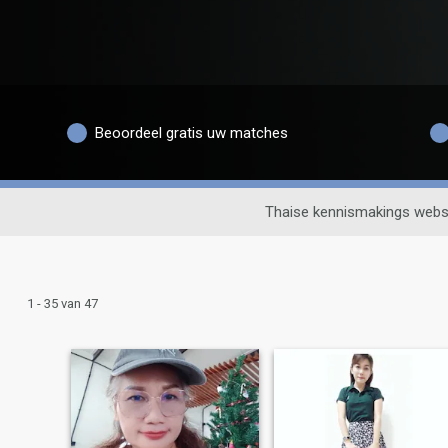
Beoordeel gratis uw matches
Thaise kennismakings webs
1 - 35 van 47