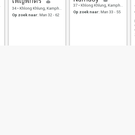
เพ็ญพักตร์
37
•
Khlong Khlung, Kamphaeng Phet, Thailand
34
•
Khlong Khlung, Kamphaeng Phet, Thailand
Op zoek naar:
Man 33 - 55
Op zoek naar:
Man 32 - 62
Cartoon
ปราณี จันทร์หอม
23
•
Khlong Khlung, Kamphaeng Phet, Thailand
45
•
Khlong Khlung, Kamphaeng Phet, Thailand