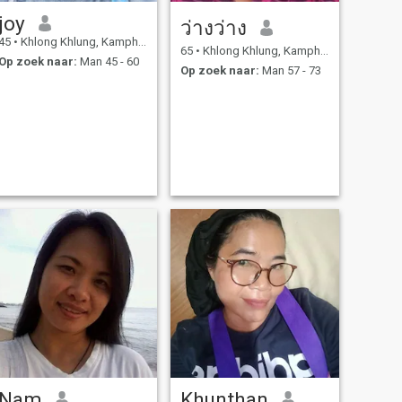
joy
ว่างว่าง
45
•
Khlong Khlung, Kamphaeng Phet, Thailand
65
•
Khlong Khlung, Kamphaeng Phet, Thailand
Op zoek naar:
Man 45 - 60
Op zoek naar:
Man 57 - 73
Nam
Khunthan