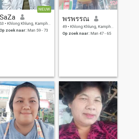
NIEUW
SaZa
พรพรรณ
63
•
Khlong Khlung, Kamphaeng Phet, Thailand
49
•
Khlong Khlung, Kamphaeng Phet, Thailand
Op zoek naar:
Man 59 - 73
Op zoek naar:
Man 47 - 65