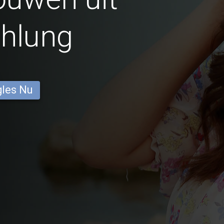
Khlung
gles Nu