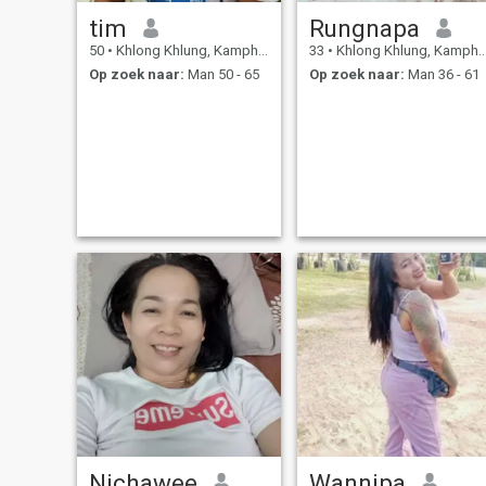
tim
Rungnapa
50
•
Khlong Khlung, Kamphaeng Phet, Thailand
33
•
Khlong Khlung, Kamphaeng Phet, Thailand
Op zoek naar:
Man 50 - 65
Op zoek naar:
Man 36 - 61
Nichawee
Wannipa