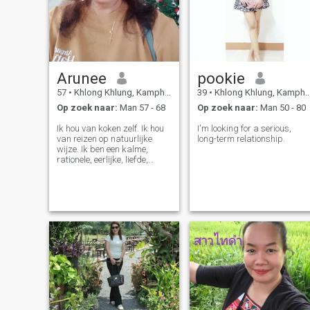
Arunee
pookie
57
•
Khlong Khlung, Kamphaeng Phet, Thailand
39
•
Khlong Khlung, Kamphaeng Phet, Thailand
Op zoek naar:
Man 57 - 68
Op zoek naar:
Man 50 - 80
Ik hou van koken zelf. Ik hou
I'm looking for a serious,
van reizen op natuurlijke
long-term relationship.
wijze. Ik ben een kalme,
rationele, eerlijke, liefde,
vertrouwen, het belangrijkste
om samen te zijn. Wanneer
we elkaar ontmoeten in de
tijd dat we oud zijn, ik kook
graag voor mezelf. Ik reis
graag in de natuur ik ben
een kalm, redelijk persoon.
Eerlijk, liefde, vertrouwen zijn
de belangrijkste dingen om
samen te leven. we
ontmoetten elkaar toen we al
bejaard waren.