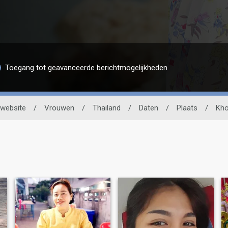
Toegang tot geavanceerde berichtmogelijkheden
 website
/
Vrouwen
/
Thailand
/
Daten
/
Plaats
/
Kho