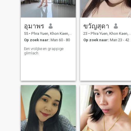
อุมาพร
ขวัญสุดา
55
•
Phra Yuen, Khon Kaen, Thailand
23
•
Phra Yuen, Khon Kaen, Thailand
Op zoek naar:
Man 60 - 80
Op zoek naar:
Man 23 - 42
Een vrolijke en grappige
glimlach.