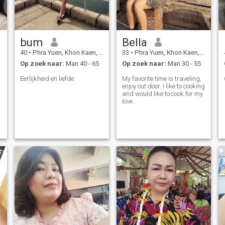
bum
Bella
40
•
Phra Yuen, Khon Kaen, Thailand
33
•
Phra Yuen, Khon Kaen, Thailand
Op zoek naar:
Man 40 - 65
Op zoek naar:
Man 30 - 55
Eerlijkheid en liefde.
My favorite time is traveling,
enjoy out door. I like to cooking
and would like to cook for my
love.