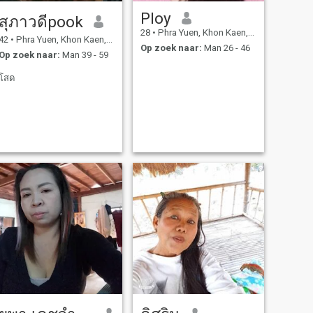
Ploy
สุภาวดีpook
28
•
Phra Yuen, Khon Kaen, Thailand
42
•
Phra Yuen, Khon Kaen, Thailand
Op zoek naar:
Man 26 - 46
Op zoek naar:
Man 39 - 59
โสด