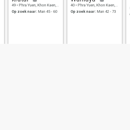
49
•
Phra Yuen, Khon Kaen, Thailand
40
•
Phra Yuen, Khon Kaen, Thailand
Op zoek naar:
Man 45 - 60
Op zoek naar:
Man 42 - 73
Cat
sudjai
40
•
Phra Yuen, Khon Kaen, Thailand
56
•
Phra Yuen, Khon Kaen, Thailand