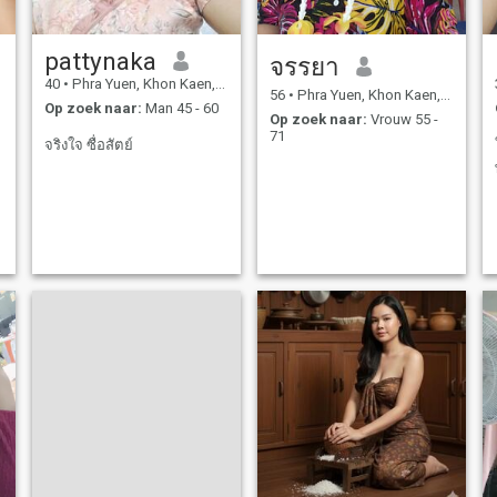
pattynaka
จรรยา
40
•
Phra Yuen, Khon Kaen, Thailand
56
•
Phra Yuen, Khon Kaen, Thailand
Op zoek naar:
Man 45 - 60
Op zoek naar:
Vrouw 55 -
71
จริงใจ ซื่อสัตย์