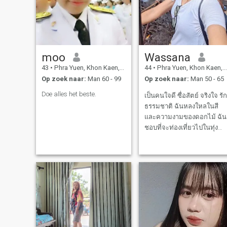
moo
Wassana
43
•
Phra Yuen, Khon Kaen, Thailand
44
•
Phra Yuen, Khon Kaen, Thailand
Op zoek naar:
Man 60 - 99
Op zoek naar:
Man 50 - 65
Doe alles het beste.
เป็นคนใจดี ซื่อสัตย์ จริงใจ รัก
ธรรมชาติ ฉันหลงใหลในสี
และความงามของดอกไม้ ฉัน
ชอบที่จะท่องเที่ยวไปในทุ่ง
ดอกไม้แสนสวย และชอบใน
เสียงเพลง ฉันเคยทำงานที่
บริษัทโตโยต้า มอเตอร์
ประเทศไทย ในเมืองใหญ่ของ
ประเทศไทย เป็นเวลา 13 ปี
และฉันออกจากงานมาได้ 1 ปี
เพราะ