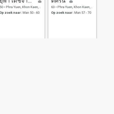
ยุพา เดชจำปา
ดิศริน
50
•
Phra Yuen, Khon Kaen, Thailand
63
•
Phra Yuen, Khon Kaen, Thailand
Op zoek naar:
Man 50 - 60
Op zoek naar:
Man 57 - 70
VOLGENDE
kanha
41
•
Phra Yuen, Khon Kaen, Thailand