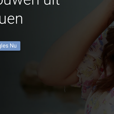
Yuen
gles Nu