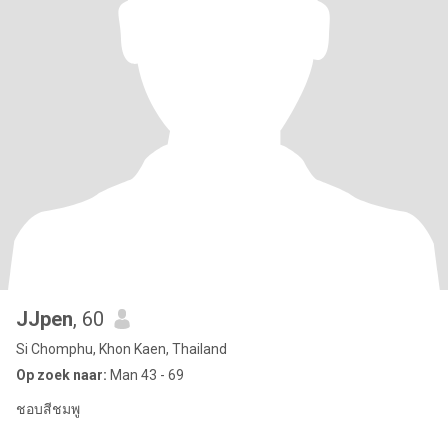
่JJpen
, 60
Si Chomphu, Khon Kaen, Thailand
Op zoek naar:
Man 43 - 69
ชอบสีชมพู