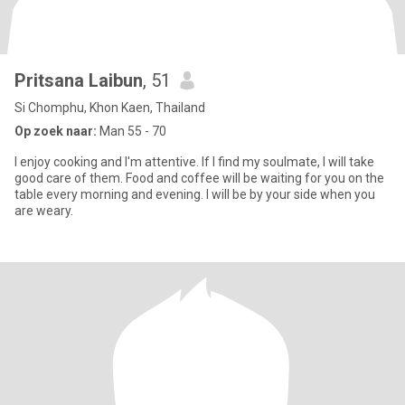
Pritsana Laibun
, 51
Si Chomphu, Khon Kaen, Thailand
Op zoek naar:
Man 55 - 70
I enjoy cooking and I'm attentive. If I find my soulmate, I will take
good care of them. Food and coffee will be waiting for you on the
table every morning and evening. I will be by your side when you
are weary.