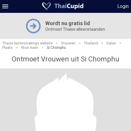
Login
Wordt nu gratis lid
Ontmoet Thaise alleenstaanden
Thaise kennismakings website
>
Vrouwen
>
Thailand
>
Daten
>
Plaats
>
Khon Kaen
>
Si Chomphu
Ontmoet Vrouwen uit Si Chomphu