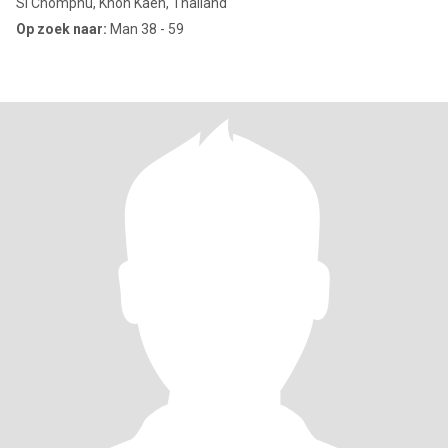
Si Chomphu, Khon Kaen, Thailand
Op zoek naar:
Man 38 - 59