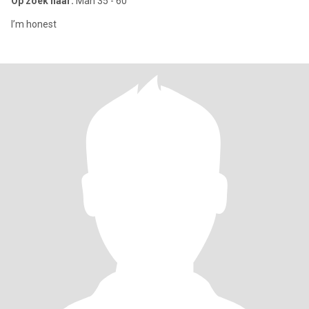
Op zoek naar:
Man 35 - 60
I’m honest