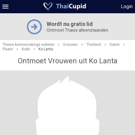
Login
Wordt nu gratis lid
Ontmoet Thaise alleenstaanden
Thaise kennismakings website
>
Vrouwen
>
Thailand
>
Daten
>
Plaats
>
Krabi
>
Ko Lanta
Ontmoet Vrouwen uit Ko Lanta