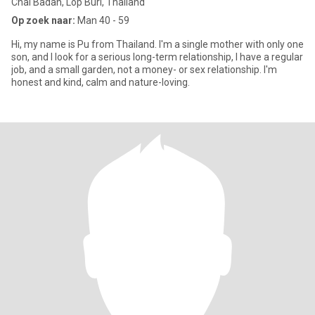
Chai Badan, Lop Buri, Thailand
Op zoek naar:
Man 40 - 59
Hi, my name is Pu from Thailand. I'm a single mother with only one
son, and I look for a serious long-term relationship, I have a regular
job, and a small garden, not a money- or sex relationship. I'm
honest and kind, calm and nature-loving.