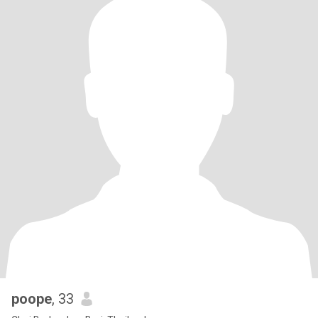
poope
, 33