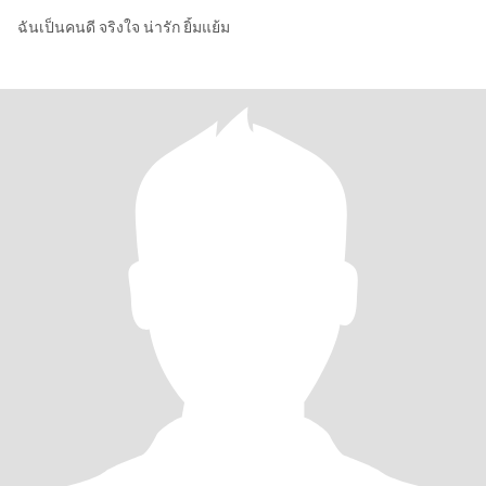
ฉันเป็นคนดี จริงใจ น่ารัก ยิ้มแย้ม