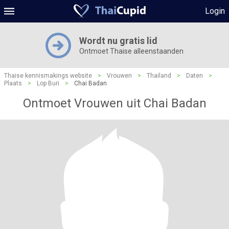
Login
Wordt nu gratis lid
Ontmoet Thaise alleenstaanden
Thaise kennismakings website
>
Vrouwen
>
Thailand
>
Daten
>
Plaats
>
Lop Buri
>
Chai Badan
Ontmoet Vrouwen uit Chai Badan