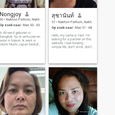
Nongjoy
สุชานันท์
50
•
Nakhon Pathom, Nakhon Pathom, Thailand
57
•
Nakhon Pathom, Nakhon Pathom, Thailand
Op zoek naar:
Man 50 - 65
Op zoek naar:
Man 51 - 68
Ik 49 werd geboren in
Hello, my name is Yam. I'm
Bangkok. Nu ik verhuizen en
looking for a partner on this
woon in Nakon. Ik werk in
website. I love honesty,
Moshi Moshi Japan bedrijf,
simple life, don't drink, don't
de productie van schattige
smoke, like natural travel,
voedingsmiddelen, zoals
don't like bright lights, like
beren poppen, mobiele
Thai cooking. If you like food, I
kisten, stroombanken, en etc.
can cook for you. I don't like
ik hou van mijn carrière
men who sit
omdat het maakt. Ik ben
lang geleden, ik ben al lang
geleden, sinds ik 29 jaar oud
was, getrouwd en heeft haar
eigen familie.