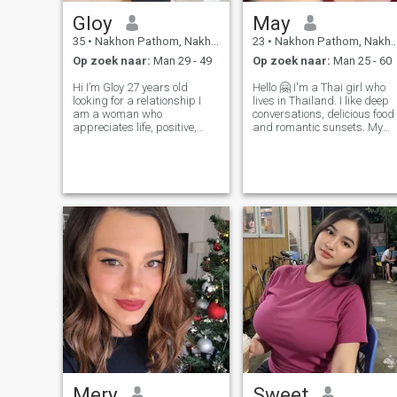
Gloy
May
35
•
Nakhon Pathom, Nakhon Pathom, Thailand
23
•
Nakhon Pathom, Nakhon Pathom, Thailand
Op zoek naar:
Man 29 - 49
Op zoek naar:
Man 25 - 60
Hi I’m Gloy 27 years old
Hello 🤗 I'm a Thai girl who
looking for a relationship I
lives in Thailand. I like deep
am a woman who
conversations, delicious food
appreciates life, positive,
and romantic sunsets. My
sweetness and sincerity I'm
goal is to live a peaceful life
not a fancy or flashy person
with someone who really
who's looking for a man just
loves and honestly. If you are
for his money. if you like this
a person who carries
kind of woman, start
flowers, it's not a problem
conversation
Mery
Sweet