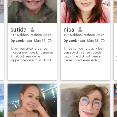
sutida
nisa
51
•
Nakhon Pathom, Nakhon Pathom, Thailand
49
•
Nakhon Pathom, Nakhon Pathom, Thailand
Op zoek naar:
Man 65 - 70
Op zoek naar:
Man 53 - 70
Ik ben een alleenstaande
Ik hou van de natuur, ik ben
moeder met twee kinderen en
benieuwd naar een goede
ik heb ook een kleine
gezondheid, ik wil mensen
kippenboerderij thuis. Ik wil
die een goed leven leiden,
gewoon een man ontmoeten
eerlijk zijn tegen elkaar, voor
die klaar is om zijn toekomst
elkaar zorgen, ik heb geen
met me door te brengen, die
rijk persoon nodig, ik wil
me accepteert voor wie ik
gewoon je oprechtheid, als je
ben, en met wie ik over alles
iets van deze hebt,
kan praten.
alsjeblieft, stuur me.