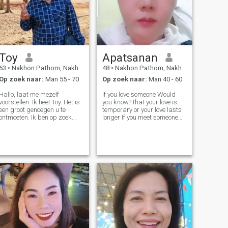
Toy
Apatsanan
63
•
Nakhon Pathom, Nakhon Pathom, Thailand
48
•
Nakhon Pathom, Nakhon Pathom, Thailand
Op zoek naar:
Man 55 - 70
Op zoek naar:
Man 40 - 60
Hallo, laat me mezelf
if you love someone Would
voorstellen. Ik heet Toy. Het is
you know? that your love is
een groot genoegen u te
temporary or your love lasts
ontmoeten. Ik ben op zoek
longer If you meet someone
naar een goede kerel met een
that she pays attention when
langdurige relatie die een
she met those eyes how do
goed hart is, heer, vriendelijk
you feel One love can be born
en lief zoals ik ben. Ik ben
by someone who is destined.
hier niet voor s*x online, maar
Or it might happen with you
ik ben op zoek naar een echte
liefde en ik hou niet van een
man die ook een speler is.
Voor mij ben ik geen speler. Ik
drink af en toe en rook niet, en
speel niet gokken. Ik ben
gewoon een makkelijk
persoon die graag alle
mensen helpt, optimistisch,