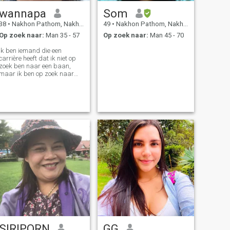
wannapa
Som
38
•
Nakhon Pathom, Nakhon Pathom, Thailand
49
•
Nakhon Pathom, Nakhon Pathom, Thailand
Op zoek naar:
Man 35 - 57
Op zoek naar:
Man 45 - 70
Ik ben iemand die een
carrière heeft dat ik niet op
zoek ben naar een baan,
maar ik ben op zoek naar
een leven dat van me houdt
zoals ik ben en ik heb 3
zonen. Ik ben geen goed hart,
geen goed hart.
SIRIPORN
GG