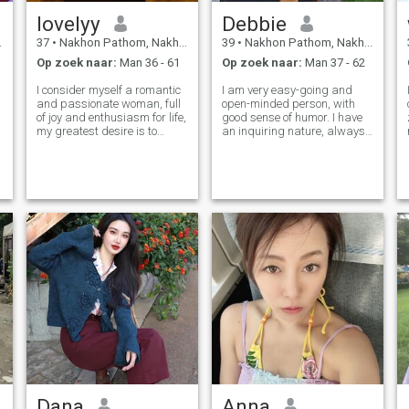
lovelyy
Debbie
37
•
Nakhon Pathom, Nakhon Pathom, Thailand
39
•
Nakhon Pathom, Nakhon Pathom, Thailand
Op zoek naar:
Man 36 - 61
Op zoek naar:
Man 37 - 62
I consider myself a romantic
I am very easy-going and
and passionate woman, full
open-minded person, with
of joy and enthusiasm for life,
good sense of humor. I have
my greatest desire is to
an inquiring nature, always
make a special man happy
open for new knowledge. Also
and create unforgettable
I am very active and
moments together, as a
communicative. I am
couple, I am loyal and
passionate if to speak about
committed, I ensure deep
love, and I am able to give a
connection and h
lot to my man.
Dana
Anna