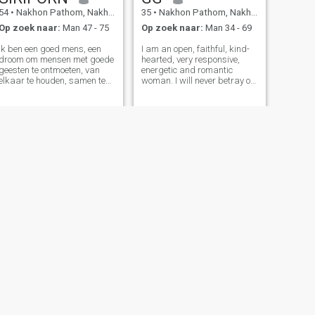
54
•
Nakhon Pathom, Nakhon Pathom, Thailand
35
•
Nakhon Pathom, Nakhon Pathom, Thailand
Op zoek naar:
Man 47 - 75
Op zoek naar:
Man 34 - 69
Ik ben een goed mens, een
I am an open, faithful, kind-
droom om mensen met goede
hearted, very responsive,
geesten te ontmoeten, van
energetic and romantic
elkaar te houden, samen te
woman. I will never betray or
leven en elkaar te helpen,
deceive, and I will expect the
verhalen samen te delen.
same from my chosen one in
return.
VOLGENDE
Anni
53
•
Nakhon Pathom, Nakhon Pathom, Thailand