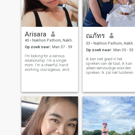
Arisara
ณภัทร
40
•
Nakhon Pathom, Nakhon Pathom, Thailand
33
•
Nakhon Pathom, Nakhon Pathom, Thailand
Op zoek naar:
Man 37 - 59
Op zoek naar:
Man 35 - 55
I'm looking for a serious
Ik ben niet goed in het
relationship. I'm a single
spreken van de taal, ik kan
mom. I'm a cheerful, hard-
alleen eenvoudige woorden
working, courageous, and
spreken. Ik zal niet luisteren
self-confident woman.
naar iemand die me vertelt
However, no matter how
dat ze van me houden via
strong I am, I need someone
hun telefoon. Als je me leuk
to take care of me, hold my
vindt, kom dan naar
hand, hug me, and build a
Thailand. Ik zal je geloven.
bright future toget
Voor diegenen die willen
komen wonen in Thailand, ik
verwelkom je.