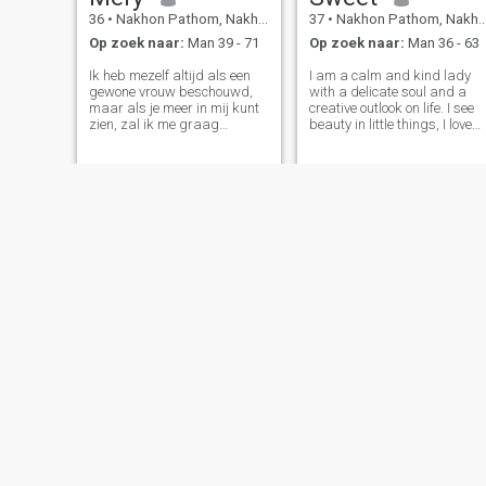
36
•
Nakhon Pathom, Nakhon Pathom, Thailand
37
•
Nakhon Pathom, Nakhon Pathom, Thailand
Op zoek naar:
Man 39 - 71
Op zoek naar:
Man 36 - 63
Ik heb mezelf altijd als een
I am a calm and kind lady
gewone vrouw beschouwd,
with a delicate soul and a
maar als je meer in mij kunt
creative outlook on life. I see
zien, zal ik me graag
beauty in little things, I love
openstellen. Ik ben altijd
the atmosphere of coziness,
vrolijk, ik heb geen slechte
warm conversations and
dagen en ik ben serieus. Het
moments when everything
leven is echt prachtig, en wat
around me seems to freeze i
heeft het voor zin om zelfs
harmony. It is important for
maar een minuut in verdriet
door te brengen? Ik streef er
altijd naar om nieuwe dingen
te leren en.
Kanta
Nat
61
•
Nakhon Pathom, Nakhon Pathom, Thailand
23
•
Nakhon Pathom, Nakhon Pathom, Thailand