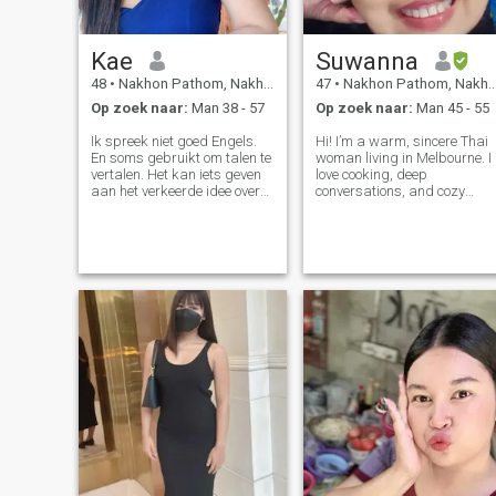
Kae
Suwanna
48
•
Nakhon Pathom, Nakhon Pathom, Thailand
47
•
Nakhon Pathom, Nakhon Pathom, Thailand
Op zoek naar:
Man 38 - 57
Op zoek naar:
Man 45 - 55
Ik spreek niet goed Engels.
Hi! I’m a warm, sincere Thai
En soms gebruikt om talen te
woman living in Melbourne. I
vertalen. Het kan iets geven
love cooking, deep
aan het verkeerde idee over
conversations, and cozy
mij. Laten we Thais
evenings at home. If you
gebruiken. 1 ik praat niet
appreciate honesty and a
met mannen die levens
good laugh, I’d love to get to
hebben . 2 ik praat niet met
know you. To break the ice:
oplichters. 3 ik praat niet met
What’s your favorite coffee
mensen die geen foto's
spot or hid
hebben. 4 ik zoek mijn
zielsverwant en ben serieus .
5 ik toon of vraag niet om
mijn lichaam te zien . 6 ik hou
er niet van. Leugenaar