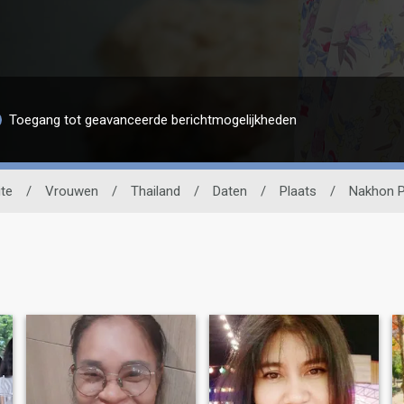
Toegang tot geavanceerde berichtmogelijkheden
te
/
Vrouwen
/
Thailand
/
Daten
/
Plaats
/
Nakhon 