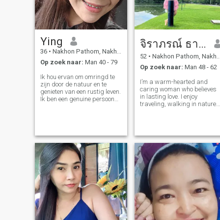
Ying
จิราภรณ์ ธารีจิตร
36
•
Nakhon Pathom, Nakhon Pathom, Thailand
52
•
Nakhon Pathom, Nakhon Pathom, Thailand
Op zoek naar:
Man 40 - 79
Op zoek naar:
Man 48 - 62
Ik hou ervan om omringd te
I’m a warm-hearted and
zijn door de natuur en te
caring woman who believes
genieten van een rustig leven.
in lasting love. I enjoy
Ik ben een genuine persoon
traveling, walking in nature,
op zoek naar iemand met
feeding fish, and taking care
een goed hart om zinvolle
of my plants. I love peaceful
gesprekken met te delen en
moments and sharing
elkaar te leren kennen. Ik
smiles with someone special.
geloof dat een goede relatie
My values Honesty, respect,
begint met vriendschap,
and tog
vertrouwen en wederzijds
respect.