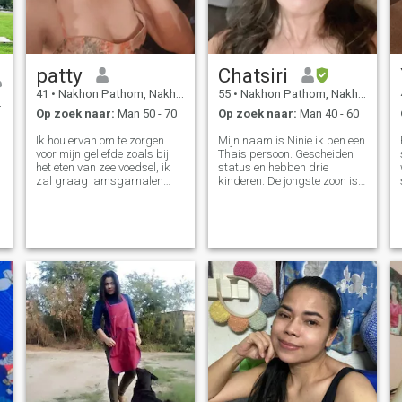
patty
Chatsiri
41
•
Nakhon Pathom, Nakhon Pathom, Thailand
55
•
Nakhon Pathom, Nakhon Pathom, Thailand
Op zoek naar:
Man 50 - 70
Op zoek naar:
Man 40 - 60
Ik hou ervan om te zorgen
Mijn naam is Ninie ik ben een
voor mijn geliefde zoals bij
Thais persoon. Gescheiden
het eten van zee voedsel, ik
status en hebben drie
zal graag lamsgarnalen
kinderen. De jongste zoon is
voor mijn vriend. Ik heb nooit
18 jaar oud. Ik ben een vrolijk
een kind gehad en nu ben ik
persoon, gemakkelijk te
41 jaar oud. Ik ben te laat
glimlachen, zoals het helpen
voor het krijgen van een kind.
van anderen, houden van
Ik kan Engels spreken. Ik
muziek, natuur, Ik kijk en voel
laat je niet zien dat ik erg
graag voor gezondheid en
gebonden ben aan die
gezondheid en ik kijk en eet
mannen. alleen voor
graag voor gezondheid en
langdurige en serieuze
gezondheid. Ik maak en deel
relaties
graag met mensen om me
heen. Daar, het meeste eten
dat ik eet, voel ik mezelf. Ik
ben op zoek naar een
langdurige relatie. Een
warme, vrolijke vrolijke
vrolijkheid Ik hou van reizen.