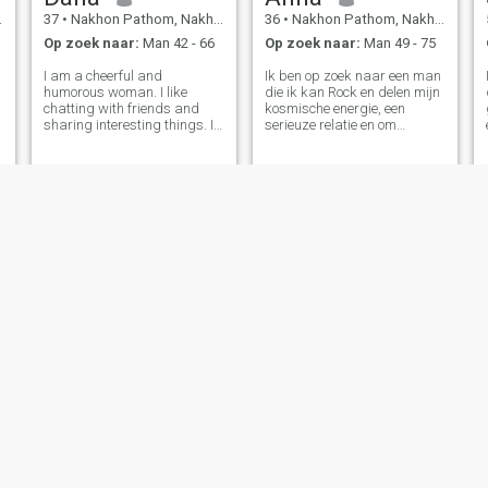
37
•
Nakhon Pathom, Nakhon Pathom, Thailand
36
•
Nakhon Pathom, Nakhon Pathom, Thailand
Op zoek naar:
Man 42 - 66
Op zoek naar:
Man 49 - 75
I am a cheerful and
Ik ben op zoek naar een man
humorous woman. I like
die ik kan Rock en delen mijn
chatting with friends and
kosmische energie, een
sharing interesting things. I
serieuze relatie en om
think laughter is the most
prachtige herinneringen
wonderful sound in life.
samen te maken. Bovendien
ben ik heel eenvoudig en heb
n
ik geen kroon op mijn hoofd.
Ik hou ook van een vol leven
en mijn doel in dit leven is om
een man te vinden die mijn
verlangen zal delen om een
volwaardig gezin te creëren
met soorten. om een
gepassioneerde sfeer te
creëren tussen partners en
om een groot gezin te hebben
met sterke gezinswaarden.
Ik hoop dat je me leuk vindt
en dat je meer over me wilt
weten.
Best
Ariya
37
•
Nakhon Pathom, Nakhon Pathom, Thailand
36
•
Nakhon Pathom, Nakhon Pathom, Thailand