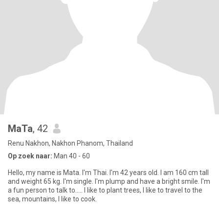
MaTa
, 42
Renu Nakhon, Nakhon Phanom, Thailand
Op zoek naar:
Man 40 - 60
Hello, my name is Mata. I'm Thai. I'm 42 years old. I am 160 cm tall
and weight 65 kg. I'm single. I'm plump and have a bright smile. I'm
a fun person to talk to..... I like to plant trees, I like to travel to the
sea, mountains, I like to cook.