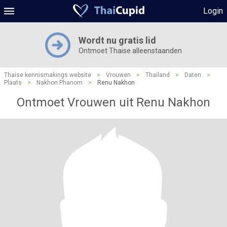
Login
Wordt nu gratis lid
Ontmoet Thaise alleenstaanden
Thaise kennismakings website
>
Vrouwen
>
Thailand
>
Daten
>
Plaats
>
Nakhon Phanom
>
Renu Nakhon
Ontmoet Vrouwen uit Renu Nakhon