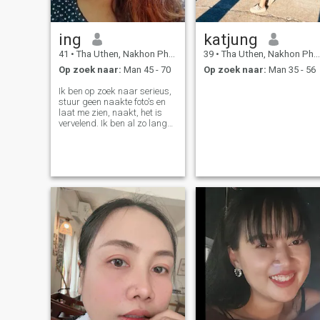
ing
katjung
41
•
Tha Uthen, Nakhon Phanom, Thailand
39
•
Tha Uthen, Nakhon Phanom, Thailand
Op zoek naar:
Man 45 - 70
Op zoek naar:
Man 35 - 56
Ik ben op zoek naar serieus,
stuur geen naakte foto's en
laat me zien, naakt, het is
vervelend. Ik ben al zo lang
single, wilde iemand lopen in
de palm van mijn hand en
oud worden samen.