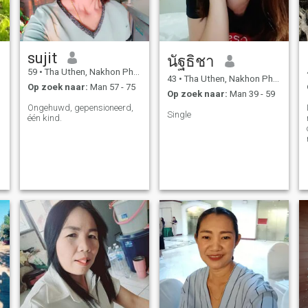
geweest en heb geen
kinderen. Ik ben een
rechtvaardig, vriendelijk en
eerlijk persoon.
sujit
นัฐธิชา
59
•
Tha Uthen, Nakhon Phanom, Thailand
43
•
Tha Uthen, Nakhon Phanom, Thailand
Op zoek naar:
Man 57 - 75
Op zoek naar:
Man 39 - 59
Ongehuwd, gepensioneerd,
Single
één kind.