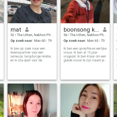
mat
boonsong khamdok
52
•
Tha Uthen, Nakhon Phanom, Thailand
56
•
Tha Uthen, Nakhon Phanom, Thailand
Op zoek naar:
Man 60 - 79
Op zoek naar:
Man 65 - 70
Ik ben op zoek naar een
Ik ben een oprechte en eerlijke
levenspartner voor een
vrouw. Ik ben al 15 jaar
serieuze, langdurige relatie,
vrijgezel. Ik ben klaar om een
en ik sta open voor de
goede vrouw te zijn naast je
mogelijkheid van huwelijk in
in je ouderdom, om voor
de toekomst "Ik ben 52 jaar
elkaar te zorgen. Ik hoop dat
oud en geniet van het eten
na het lezen van mijn profiel,
van vis, groenten en fruit. I
we ooit kunnen praten.
like cooking my own meals
and do not eat beef or buffalo
meat; I prefer buying fresh
ingredients to cook at home.
Ik hou Ik heb nog nooit
gedronken of gerookt. Mijn
favoriete drankjes zijn water
en vruchtensap. Ik geniet van
tijd doorbrengen thuis. Ik ben
single, ben nooit getrouwd