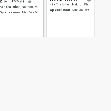
ธนาวรรณ
42
•
Tha Uthen, Nakhon Phanom, Thailand
53
•
Tha Uthen, Nakhon Phanom, Thailand
Op zoek naar:
Man 35 - 69
Op zoek naar:
Man 52 - 65
VOLGENDE
pond
35
•
Tha Uthen, Nakhon Phanom, Thailand