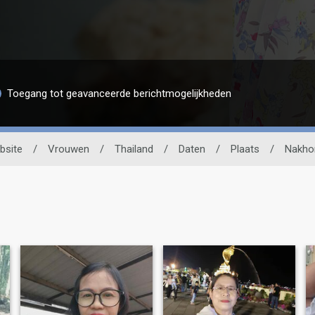
Toegang tot geavanceerde berichtmogelijkheden
bsite
/
Vrouwen
/
Thailand
/
Daten
/
Plaats
/
Nakho