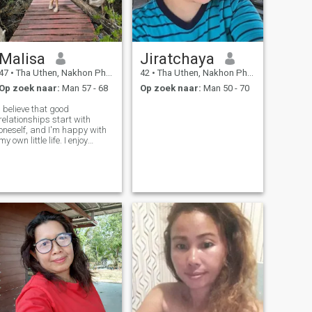
Malisa
Jiratchaya
47
•
Tha Uthen, Nakhon Phanom, Thailand
42
•
Tha Uthen, Nakhon Phanom, Thailand
Op zoek naar:
Man 57 - 68
Op zoek naar:
Man 50 - 70
I believe that good
relationships start with
oneself, and I'm happy with
my own little life. I enjoy
cooking for myself and
taking care of the people I
love and when I free time I like
traveling and doing garden
a little at my hometown. I
hope to mee