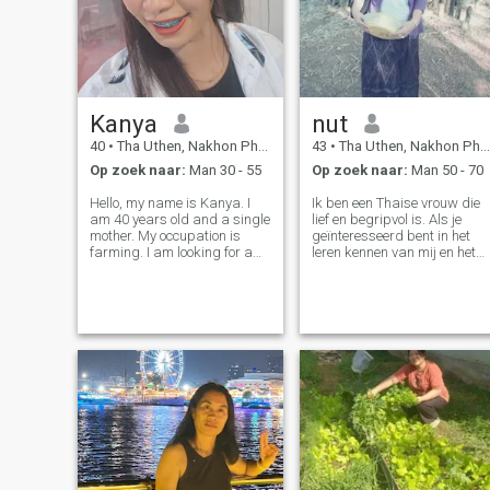
Kanya
nut
40
•
Tha Uthen, Nakhon Phanom, Thailand
43
•
Tha Uthen, Nakhon Phanom, Thailand
Op zoek naar:
Man 30 - 55
Op zoek naar:
Man 50 - 70
Hello, my name is Kanya. I
Ik ben een Thaise vrouw die
am 40 years old and a single
lief en begripvol is. Als je
mother. My occupation is
geïnteresseerd bent in het
farming. I am looking for a
leren kennen van mij en het
loving and sincere person
ontwikkelen van een relatie
who will love me, take care of
met een Thaise vrouw, neem
me, and make my life better
gerust contact op met.
and more stable. In return, I
will gladly give you my lo