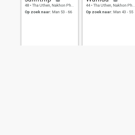
48
•
Tha Uthen, Nakhon Phanom, Thailand
44
•
Tha Uthen, Nakhon Phanom, Thailand
Op zoek naar:
Man 53 - 66
Op zoek naar:
Man 43 - 55
Naeng Noi
นิตยา
48
•
Tha Uthen, Nakhon Phanom, Thailand
30
•
Tha Uthen, Nakhon Phanom, Thailand