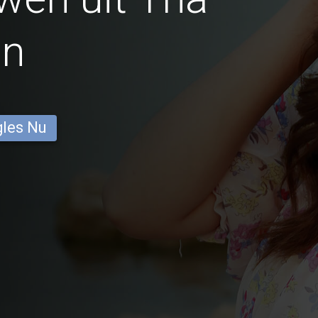
en
gles Nu