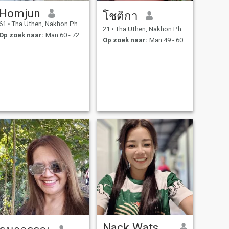
Homjun
โชติกา
61
•
Tha Uthen, Nakhon Phanom, Thailand
21
•
Tha Uthen, Nakhon Phanom, Thailand
Op zoek naar:
Man 60 - 72
Op zoek naar:
Man 49 - 60
Nack Watsana