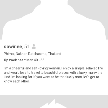
sawinee
, 51
Phimai, Nakhon Ratchasima, Thailand
Op zoek naar:
Man 40 - 65
I'm a cheerful and self-loving woman. I enjoy a simple, relaxed life
and would love to travel to beautiful places with a lucky man—the
kind I'm looking for. If you want to be that lucky man, let's get to
know each other.