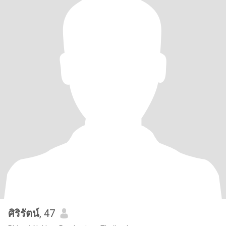
ศิริรัตน์
, 47