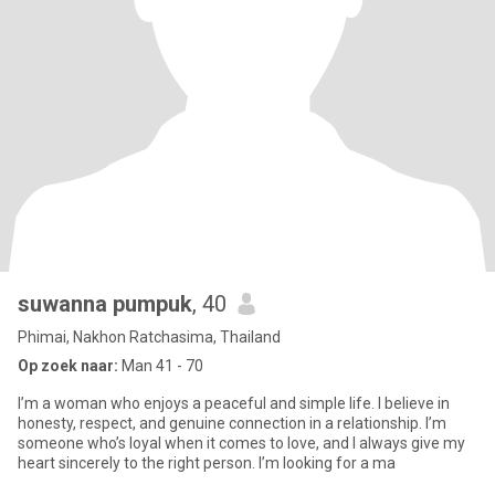
suwanna pumpuk
, 40
Phimai, Nakhon Ratchasima, Thailand
Op zoek naar:
Man 41 - 70
I’m a woman who enjoys a peaceful and simple life. I believe in
honesty, respect, and genuine connection in a relationship. I’m
someone who’s loyal when it comes to love, and I always give my
heart sincerely to the right person. I’m looking for a ma