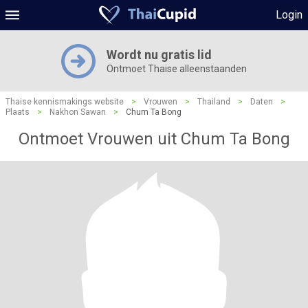
Login
Wordt nu gratis lid
Ontmoet Thaise alleenstaanden
Thaise kennismakings website
>
Vrouwen
>
Thailand
>
Daten
>
Plaats
>
Nakhon Sawan
>
Chum Ta Bong
Ontmoet Vrouwen uit Chum Ta Bong