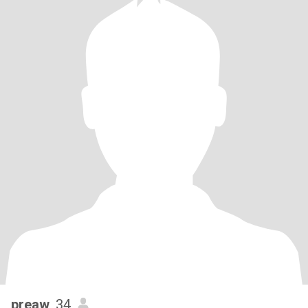
preaw
, 34