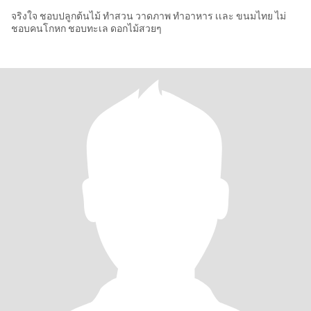
จริงใจ ชอบปลูกต้นไม้ ทำสวน วาดภาพ ทำอาหาร เเละ ขนมไทย ไม่
ชอบคนโกหก ชอบทะเล ดอกไม้สวยๆ