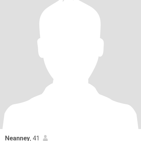
Neanney
, 41