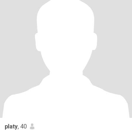
platy
, 40