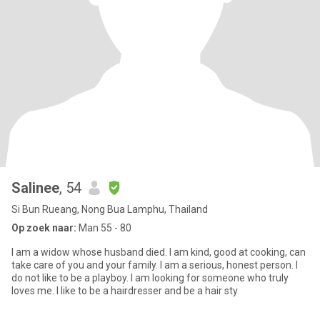
Salinee
, 54
Si Bun Rueang, Nong Bua Lamphu, Thailand
Op zoek naar:
Man 55 - 80
I am a widow whose husband died. I am kind, good at cooking, can
take care of you and your family. I am a serious, honest person. I
do not like to be a playboy. I am looking for someone who truly
loves me. I like to be a hairdresser and be a hair sty