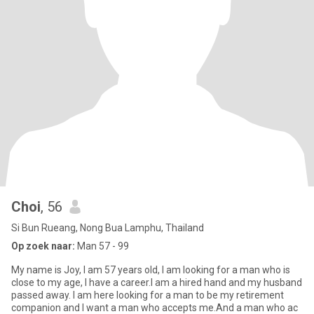
Choi
, 56
Si Bun Rueang, Nong Bua Lamphu, Thailand
Op zoek naar:
Man 57 - 99
My name is Joy, I am 57 years old, I am looking for a man who is
close to my age, I have a career.I am a hired hand and my husband
passed away. I am here looking for a man to be my retirement
companion and I want a man who accepts me.And a man who ac