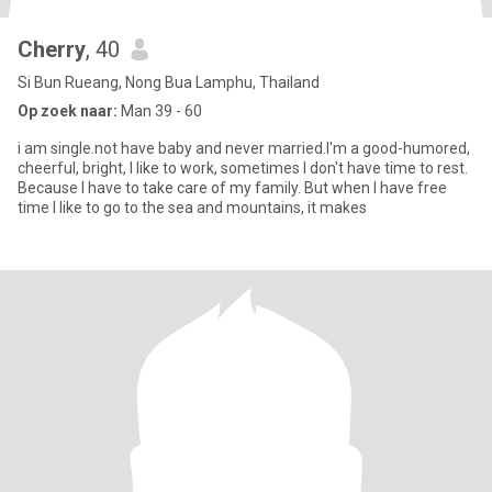
Cherry
, 40
Si Bun Rueang, Nong Bua Lamphu, Thailand
Op zoek naar:
Man 39 - 60
i am single.not have baby and never married.I'm a good-humored,
cheerful, bright, I like to work, sometimes I don't have time to rest.
Because I have to take care of my family. But when I have free
time I like to go to the sea and mountains, it makes