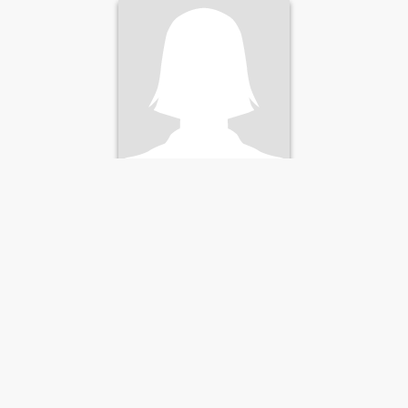
patchanee
32
•
Pho Tak, Nong Khai, Thailand
Op zoek naar:
Man 29 - 49