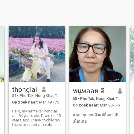
thonglai
หนูพลอย ดีหมั้น
54
•
Pho Tak, Nong Khai, Thailand
65
•
Pho Tak, Nong Khai, Thailand
Op zoek naar:
Man 49 - 75
Op zoek naar:
Man 60 - 75
Hello, my name is Thonglai. I
ฉันอายุมากแล้วแต่ก็อยากมี
am 54 years old. Divorced 15
years ago. I have no children.
เพื่อนคุย
I have adopted an orphan. I
have a mother to take care of
my mother. I am 80 years old.