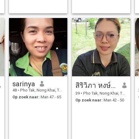
I came here to look for a
future husband who can
take me to live in Bang
sarinya
สิริวิภา หงษ์ใหญ่
48
•
Pho Tak, Nong Khai, Thailand
39
•
Pho Tak, Nong Khai, Thailand
Op zoek naar:
Man 47 - 65
Op zoek naar:
Man 42 - 50