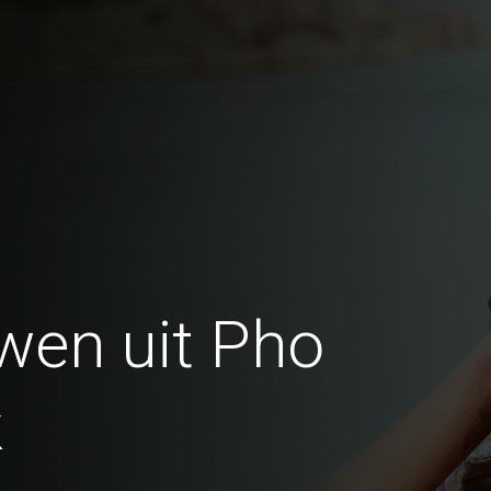
wen uit Pho
k