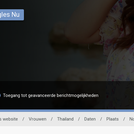
gles Nu
Toegang tot geavanceerde berichtmogelijkheden
s website
/
Vrouwen
/
Thailand
/
Daten
/
Plaats
/
No