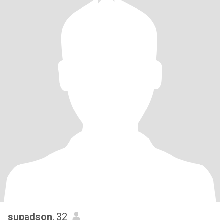
supadson
, 32