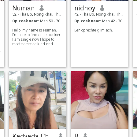
Numan
nidnoy
52
•
Tha Bo, Nong Khai, Thailand
42
•
Tha Bo, Nong Khai, Thailand
Op zoek naar:
Man 50 - 70
Op zoek naar:
Man 42 - 70
Hello, my name is Numan.
Een oprechte glimlach.
I'm here to find a life partner.
I am single now I hope to
meet someone kind and
sincere to still life together. I
like simple life and warm
family.
Kadyada Chanthatham
B