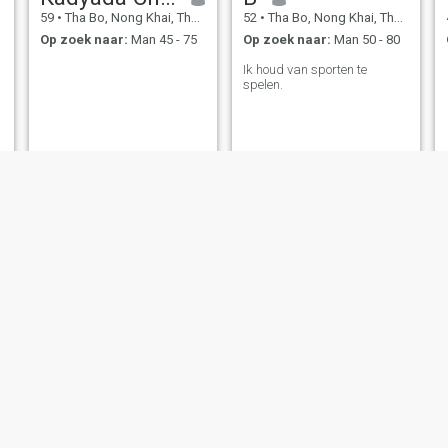
59
•
Tha Bo, Nong Khai, Thailand
52
•
Tha Bo, Nong Khai, Thailand
Op zoek naar:
Man 45 - 75
Op zoek naar:
Man 50 - 80
Ik houd van sporten te
spelen.
Alisara
Noomam
58
•
Tha Bo, Nong Khai, Thailand
56
•
Tha Bo, Nong Khai, Thailand