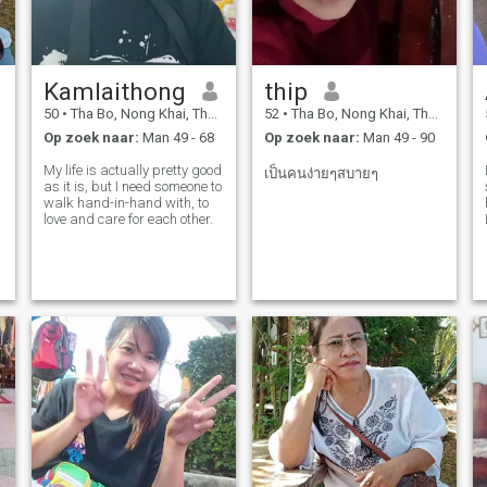
Kamlaithong
thip
50
•
Tha Bo, Nong Khai, Thailand
52
•
Tha Bo, Nong Khai, Thailand
Op zoek naar:
Man 49 - 68
Op zoek naar:
Man 49 - 90
My life is actually pretty good
เป็นคนง่ายๆสบายๆ
as it is, but I need someone to
walk hand-in-hand with, to
love and care for each other.