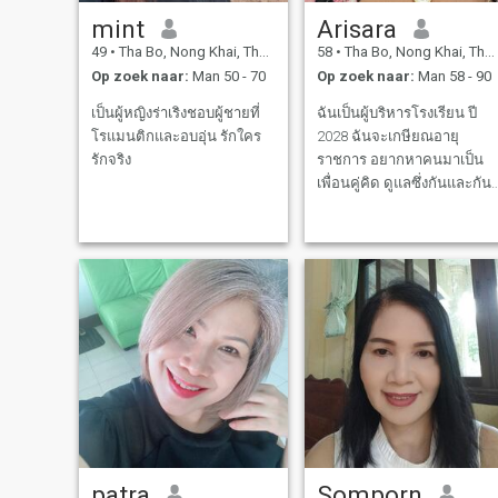
mint
Arisara
49
•
Tha Bo, Nong Khai, Thailand
58
•
Tha Bo, Nong Khai, Thailand
Op zoek naar:
Man 50 - 70
Op zoek naar:
Man 58 - 90
เป็นผู้หญิงร่าเริงชอบผู้ชายที่
ฉันเป็นผู้บริหารโรงเรียน ปี
โรแมนติกและอบอุ่น รักใคร
2028 ฉันจะเกษียณอายุ
รักจริง
ราชการ อยากหาคนมาเป็น
เพื่อนคู่คิด ดูแลซึ่งกันและกัน
ฉันเป็นคนอารมณ์ดี นิสัยดี
ซื่อสัตย์ ขยัน อดทน ใจดี ยิ้ม
ง่าย ชอบร้องเพลง ไม่ดื่มเหล้า
ไม่สูบบุหรี่ ดื่มเบียร์ได้บ้างเล็ก
น้อย (นานๆ ครั้ง) ฉันอยู่กับห
patra
Somporn