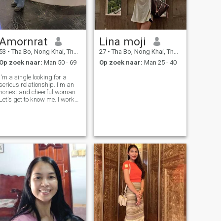
Amornrat
Lina moji
53
•
Tha Bo, Nong Khai, Thailand
27
•
Tha Bo, Nong Khai, Thailand
Op zoek naar:
Man 50 - 69
Op zoek naar:
Man 25 - 40
I'm a single looking for a
serious relationship. I'm an
honest and cheerful woman
Let's get to know me. I work
in factory, North-east of
Thailand. No scammer!!! . วัน
หยุดอยู่บ้าน ทำกับข้าว ปลูก
ต้นไม้ ดูทีวี