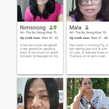
Nimsnong
Mala
44
•
Tha Bo, Nong Khai, Thailand
40
•
Tha Bo, Nong Khai, Thailand
Op zoek naar:
Man 45 - 65
Op zoek naar:
Man 41 - 68
Ik ben een vrouw die gelooft
Mijn naam is Hunting Pig, ik
in een gezond en gelukkig
ben veertig jaar oud, ik kom
leven. Ik hou ervan om actief
uit Laos, ik zoek een baan in
te blijven, te bewegen en mijn
Thailand, en ik werk in een
lichaam en geest sterk te
fabriek en ik woon in mijn
houden. Mensen zeggen dat
werk daar, dus ik heb geen
mijn glimlach en lach mijn
beroep, mijn maandelijkse
beste punten zijn, en ik geniet
inkomen is zeven,
van het delen van goede
achthonderd baht, ik woon
energie met anderen. Ik ben
met een kind, en nu voel ik m
hier niet voor spelletjes of
eenzaam.
korte termijn afspraken. Mijn
hart is open voor een man die
vriendelijk, echt en klaar is
om samen iets waarachtigs
te bouwen. Ik geloof in
langdurige liefde, respect en
groeien naast elkaar. Ik