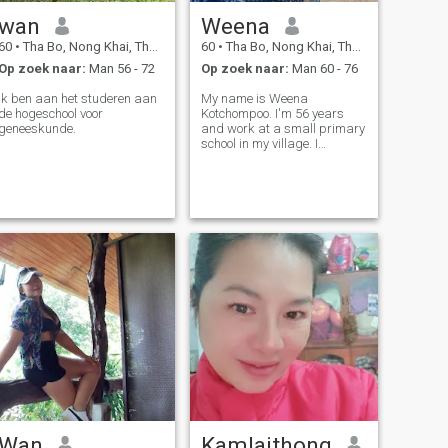
wan
Weena
60
•
Tha Bo, Nong Khai, Thailand
60
•
Tha Bo, Nong Khai, Thailand
Op zoek naar:
Man 56 - 72
Op zoek naar:
Man 60 - 76
Ik ben aan het studeren aan
My name is Weena
de hogeschool voor
Kotchompoo. I'm 56 years
geneeskunde.
and work at a small primary
school in my village. I
devorced for 5 years. I have 2
kids, they are grown up. I like
reading and watching
chinese series on my free
time.
Wan
Kamlaithong