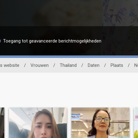
Toegang tot geavanceerde berichtmogelijkheden
s website
/
Vrouwen
/
Thailand
/
Daten
/
Plaats
/
N