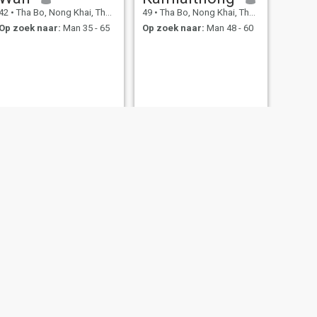
42
•
Tha Bo, Nong Khai, Thailand
49
•
Tha Bo, Nong Khai, Thailand
Op zoek naar:
Man 35 - 65
Op zoek naar:
Man 48 - 60
VOLGENDE
Rey
47
•
Tha Bo, Nong Khai, Thailand