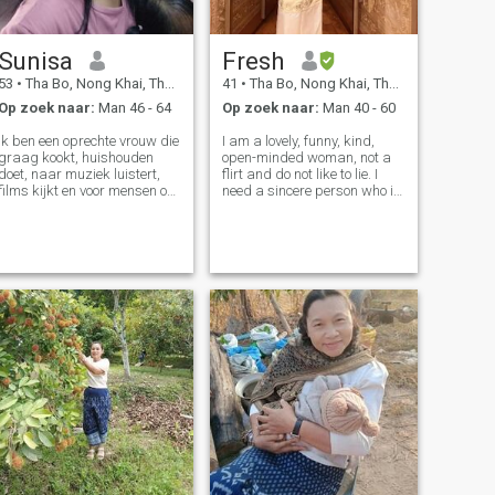
Sunisa
Fresh
53
•
Tha Bo, Nong Khai, Thailand
41
•
Tha Bo, Nong Khai, Thailand
Op zoek naar:
Man 46 - 64
Op zoek naar:
Man 40 - 60
Ik ben een oprechte vrouw die
I am a lovely, funny, kind,
graag kookt, huishouden
open-minded woman, not a
doet, naar muziek luistert,
flirt and do not like to lie. I
films kijkt en voor mensen om
need a sincere person who is
me heen zorgt.
a spender, kind, warm, loves
family, is not a flirt, does not
lie, and is not stingy.