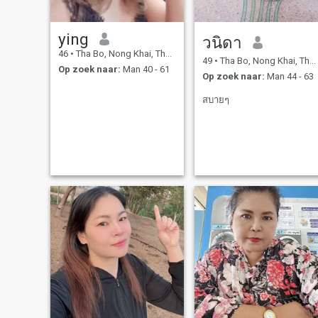
ying
วนิดา
46
•
Tha Bo, Nong Khai, Thailand
49
•
Tha Bo, Nong Khai, Thailand
Op zoek naar:
Man 40 - 61
Op zoek naar:
Man 44 - 63
สบายๆ