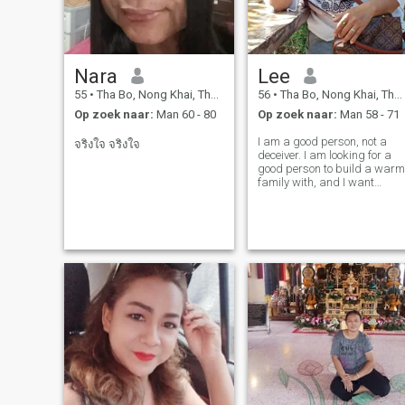
waardeer eerlijkheid,
loyaliteit en goede
communicatie. Ik ben ook blij
om van andere culturen te
leren en de mijne te delen.
Nara
Lee
Voor mij is een relatie meer
dan romantiek, het gaat om
55
•
Tha Bo, Nong Khai, Thailand
56
•
Tha Bo, Nong Khai, Thailand
teamwork, zorg, en het
Op zoek naar:
Man 60 - 80
Op zoek naar:
Man 58 - 71
bouwen van een leven vol
liefde en lachen. Als je klaar
I am a good person, not a
bent voor een serieuze relatie,
จริงใจ จริงใจ
deceiver. I am looking for a
eerlijkheid waardeert, en een
good person to build a warm
toekomst samen wilt creëren,
family with, and I want
zou ik graag van je horen.
someone who is kind,
Laten we beginnen met leuke
understanding, and
gesprekken, lachen, en zien
accepting of me. I am a
waar het leven ons brengt.
simple person, not
complicated.