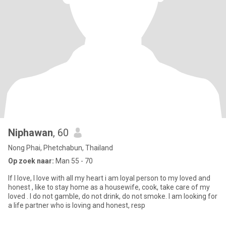
Niphawan
, 60
Nong Phai, Phetchabun, Thailand
Op zoek naar:
Man 55 - 70
If I love, I love with all my heart i am loyal person to my loved and
honest , like to stay home as a housewife, cook, take care of my
loved . I do not gamble, do not drink, do not smoke. I am looking for
a life partner who is loving and honest, resp