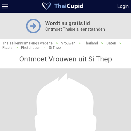
Login
Wordt nu gratis lid
Ontmoet Thaise alleenstaanden
Thaise kennismakings website
>
Vrouwen
>
Thailand
>
Daten
>
Plaats
>
Phetchabun
>
Si Thep
Ontmoet Vrouwen uit Si Thep