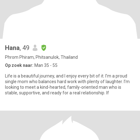
Hana
, 49
Phrom Phiram, Phitsanulok, Thailand
Op zoek naar:
Man 35 - 55
Life is a beautiful journey, and I enjoy every bit of it. I’m a proud
single mom who balances hard work with plenty of laughter. I’m
looking to meet a kind-hearted, family-oriented man who is
stable, supportive, and ready for a real relationship. If