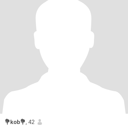
💐kob💐
, 42