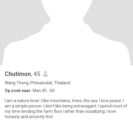
Chutimon
, 45
Wang Thong, Phitsanulok, Thailand
Op zoek naar:
Man 40 - 60
I am a nature lover. I like mountains, trees, the sea. I love peace. I
am a simple person. I don't like being extravagant. I spend most of
my time tending the farm floor rather than socializing. I love
honesty and sincerity first.