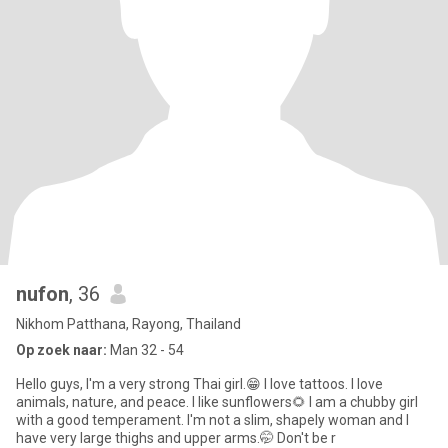
nufon
, 36
Nikhom Patthana, Rayong, Thailand
Op zoek naar:
Man 32 - 54
Hello guys, I'm a very strong Thai girl.😁 I love tattoos. I love
animals, nature, and peace. I like sunflowers🌻 I am a chubby girl
with a good temperament. I'm not a slim, shapely woman and I
have very large thighs and upper arms.🤭 Don't be r