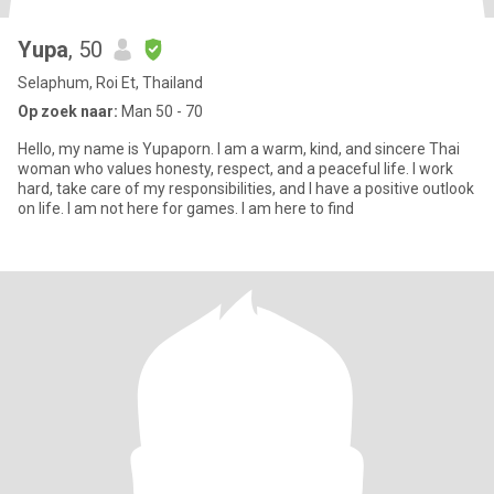
Yupa
, 50
Selaphum, Roi Et, Thailand
Op zoek naar:
Man 50 - 70
Hello, my name is Yupaporn. I am a warm, kind, and sincere Thai
woman who values honesty, respect, and a peaceful life. I work
hard, take care of my responsibilities, and I have a positive outlook
on life. I am not here for games. I am here to find