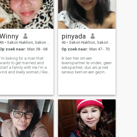
Winny
pinyada
46
•
Sakon Nakhon, Sakon Nakhon, Thailand
46
•
Sakon Nakhon, Sakon Nakhon, Thailand
Op zoek naar:
Man 38 - 68
Op zoek naar:
Man 47 - 70
I'm looking for a man that
Ik ben hier om een
wants to get married and
levenspartner te vinden, geen
start a family with me.I'm a
sekspartner, dus als je niet
kind and lovely woman,I like
serieus bent en een gezin
to cook and keep my simple
wilt, neem dan geen contact
life happy.I'm ready to meet
met me op. Ik ben geen
the right man and make he
spelletjes aan het spelen. Ik
happy with me everyday I'm
ben.
respectful, faithful and
honest