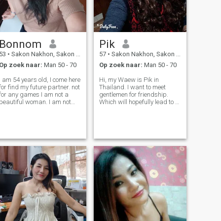
Bonnom
Pik
53
•
Sakon Nakhon, Sakon Nakhon, Thailand
57
•
Sakon Nakhon, Sakon Nakhon, Thailand
Op zoek naar:
Man 50 - 70
Op zoek naar:
Man 50 - 70
am 54 years old, I come here
Hi, my Waew is Pik in
for find my future partner. not
Thailand. I want to meet
for any games I am not a
gentlemen for friendship.
beautiful woman. I am not
Which will hopefully lead to a
perfect, I do not like chaos. I
long-term commitment. I am
can take care of myself. I do
a Thai woman who is sweet,
not like expensive things, I
gentle and understanding. If
eat easy and live ​easy​.​ I am
you are interested in getting
a compassion
to know me and developing a
re