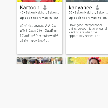
Kartoon
kanyanee
46
•
Sakon Nakhon, Sakon Nakhon, Thailand
56
•
Sakon Nakhon, Sakon Nakhon, Thailand
Op zoek naar:
Man 40 - 80
Op zoek naar:
Man 54 - 85
Have good interpersonal
สวัสดีค่ะ... 🙏🙏🙏 💕💕 ฉัน
skills, be optimistic, cheerful ,
หวังว่าฉันจะมีโชคดีพอที่จะ
kind, share when the
ได้พบรักแท้กับชาวต่างชาติที่
opportunity arises. Eat
simple food, can eat
จริงใจ... ฉันพร้อมที่จะ
anything when hungry.
ทะนุถนอมและทะนุถนอม
Travel to the beach, forests,
mountains. Dress according
ความรักที่ฉันได้รับอย่าง
to the occasion , personal
ซื่อสัตย์ 💕💕 ฉันชื่อการ์ตูน
style, easy and c
อายุ 48 ปี สูง 145 ซม. และ
หนัก 45 กก. ฉันเป็นคุณแม่
เลี้ยงเดี่ยวที่มีล