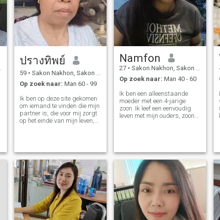
Namfon
ปรางทิพย์
27
•
Sakon Nakhon, Sakon Nakhon, Thailand
59
•
Sakon Nakhon, Sakon Nakhon, Thailand
Op zoek naar:
Man 40 - 60
Op zoek naar:
Man 60 - 99
Ik ben een alleenstaande
Ik ben op deze site gekomen
moeder met een 4-jarige
om iemand te vinden die mijn
zoon. Ik leef een eenvoudig
partner is, die voor mij zorgt
leven met mijn ouders, zoon
op het einde van mijn leven,
en jongere zus in het
zodat we vrienden kunnen
platteland van de provincie
zijn. Ik wil niet iemand die
Sakon Nakhon, Thailand. Ik
enorm rijk is, maar ik wil
opende een kleine winkel voor
iemand die altijd aan mijn
mijn huis om eten te
zijde is in eenzame tijden en
verkopen. Ik kook heerlijk
moeilijke tijden, om een
eten, ik wil dat je het proeft. Ik
probleemadviseur te zijn om
lach graag en glimlach
hem te beschermen. Ik hoop
makkelijk. Veel vrienden en
dat we elkaar zullen
kennissen zeggen dat ik een
ontmoeten en ik hou niet van
goed hart heb. Ik zal niet
mensen die liegen.
zeggen dat je me moet
geloven. Ik wil dat je het zelf
ervaart. Ik was teleurgesteld