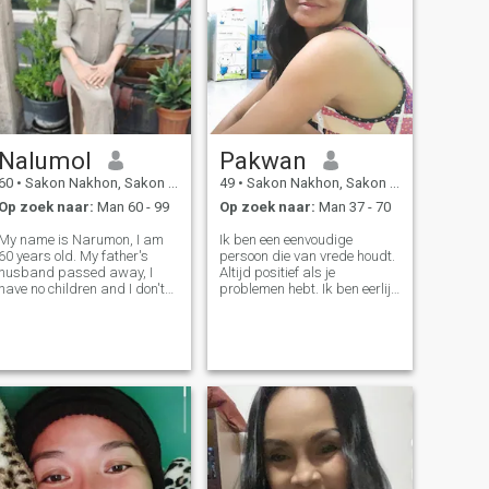
Nalumol
Pakwan
60
•
Sakon Nakhon, Sakon Nakhon, Thailand
49
•
Sakon Nakhon, Sakon Nakhon, Thailand
Op zoek naar:
Man 60 - 99
Op zoek naar:
Man 37 - 70
My name is Narumon, I am
Ik ben een eenvoudige
60 years old. My father's
persoon die van vrede houdt.
husband passed away, I
Altijd positief als je
have no children and I don't
problemen hebt. Ik ben eerlijk
have a family of my own. I live
en oprecht op zoek naar een
alone and I came to this
man in de toekomst. Ik hoop
website looking for a man to
hem hier te ontmoeten. Ik ben
be my life partner and share
geen oplichter, geen
my life with.And I am a good
goudzoeker.
wom