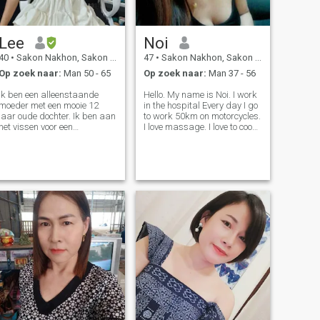
Lee
Noi
40
•
Sakon Nakhon, Sakon Nakhon, Thailand
47
•
Sakon Nakhon, Sakon Nakhon, Thailand
Op zoek naar:
Man 50 - 65
Op zoek naar:
Man 37 - 56
Ik ben een alleenstaande
Hello. My name is Noi. I work
moeder met een mooie 12
in the hospital Every day I go
jaar oude dochter. Ik ben aan
to work 50km on motorcycles.
het vissen voor een
I love massage. I love to cook.
volwassen, liefdevolle
I like to clean the house. I love
steunman, help me een beter
exercise With every stop or
persoon te worden en samen
free time, I run 10 kilometers
kunnen we een mooie relatie
a day. I like to drink coffee
creëren gebaseerd op
And a
vertrouwen, communicatie
respect en wederzijdse
ondersteuning.