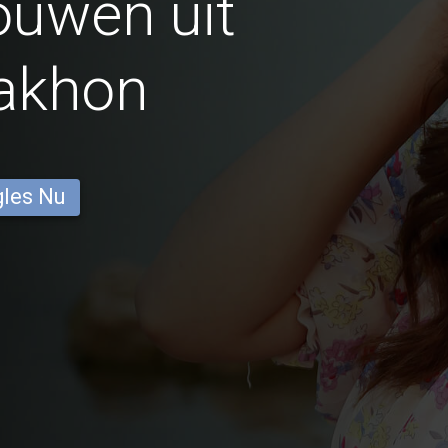
ouwen uit
akhon
gles Nu