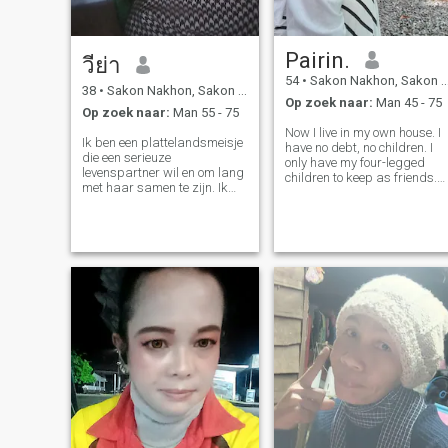
Pairin.
วีย่า
54
•
Sakon Nakhon, Sakon Nakhon, Thailand
38
•
Sakon Nakhon, Sakon Nakhon, Thailand
Op zoek naar:
Man 45 - 75
Op zoek naar:
Man 55 - 75
Now I live in my own house. I
Ik ben een plattelandsmeisje
have no debt, no children. I
die een serieuze
only have my four-legged
levenspartner wil en om lang
children to keep as friends.
met haar samen te zijn. Ik
I'm waiting for a job to be
ben 40 jaar oud en ik ben op
done soon. I'm a hairdresser
zoek naar een man die klaar
who can wash and dry hair.
is om te praten en een relatie
But I've closed my business.
op te bouwen. Ik ben duidelijk
I'm a very precise masse
over liefde en eerlijkheid. Als
je geïnteresseerd bent, neem
dan contact met me op.