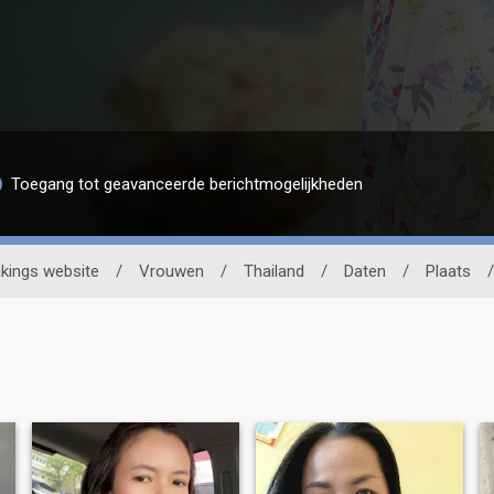
Toegang tot geavanceerde berichtmogelijkheden
kings website
/
Vrouwen
/
Thailand
/
Daten
/
Plaats
/