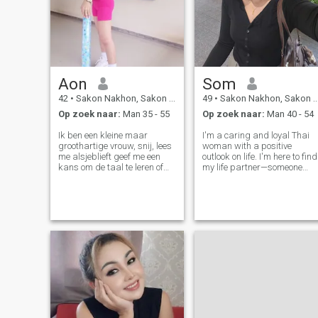
Aon
Som
42
•
Sakon Nakhon, Sakon Nakhon, Thailand
49
•
Sakon Nakhon, Sakon Nakhon, Thailand
Op zoek naar:
Man 35 - 55
Op zoek naar:
Man 40 - 54
Ik ben een kleine maar
I'm a caring and loyal Thai
groothartige vrouw, snij, lees
woman with a positive
me alsjeblieft geef me een
outlook on life. I'm here to find
kans om de taal te leren of
my life partner—someone
iedereen die klaar is om een
kind, responsible, believe the
Engels leraar te worden op
best relationships are built
hetzelfde moment. Maar als
on love, trust, respect, and
je niet kan omgaan met de
supporting each other
taal, kunt u me overslaan. Ik
through life's journey.
ben een klein maar
Groothartige vrouw,
gesneden, vrolijk, goede
natuur, zorg voor mezelf en
anderen, positief. Serievol,
oprecht ​.ik heb zoetheid en
sterk op hetzelfde moment.