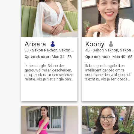
Arisara
Koony
33
•
Sakon Nakhon, Sakon Nakhon, Thailand
46
•
Sakon Nakhon, Sakon Nakhon, Thailand
Op zoek naar:
Man 34 - 56
Op zoek naar:
Man 40 - 65
Ik ben single, 34, eerder
Ik ben goed opgeleid en
getrouwd maar gescheiden,
intelligent genoeg om te
en op zoek naar een serieuze
onderscheiden wat goed of
relatie. Als je niet single bent,
slecht is. Als je een goede
neem dan geen contact met
vrouw en een goede
me op. Vraag alsjeblieft niet
levenspartner wilt, kan ik je
om naaktfoto's; het is
dat geven, maar je moet het
tijdverspilling. Ik respecteer
ook uitwisselen met goede
en waardeer mannen die
kwaliteiten in je ziel. Ik hou
vriendelijk en aardig tegen
niet van mensen die
me zijn. Ik heb een hekel aan
egoïstisch zijn en misbruik
leugens. Ik hou van oudere
maken van anderen.
mensen, en ik beoordeel
niemand op basis van
leeftijd. Gewoon respect voor
elkaar. Ik kom uit Thailand.