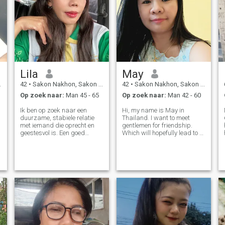
Lila
May
42
•
Sakon Nakhon, Sakon Nakhon, Thailand
42
•
Sakon Nakhon, Sakon Nakhon, Thailand
Op zoek naar:
Man 45 - 65
Op zoek naar:
Man 42 - 60
Ik ben op zoek naar een
Hi, my name is May in
duurzame, stabiele relatie
Thailand. I want to meet
met iemand die oprecht en
gentlemen for friendship.
geestesvol is. Een goed
Which will hopefully lead to a
gevoel voor humor is
long-term commitment. I am
belangrijk voor mij, omdat ik
a Thai woman who is sweet,
denk dat lachen een
gentle and understanding. If
geweldige manier is om
you are interested in getting
contact te maken. Ik hoop iets
to know me and developing a
te vinden dat open staat voor
re
leren, groeien en het delen
van de avonturen van het
leven.