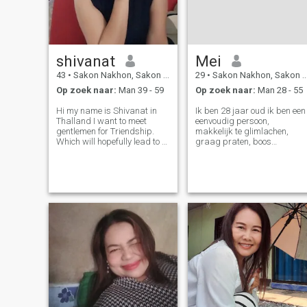
shivanat
Mei
43
•
Sakon Nakhon, Sakon Nakhon, Thailand
29
•
Sakon Nakhon, Sakon Nakhon, Thailand
Op zoek naar:
Man 39 - 59
Op zoek naar:
Man 28 - 55
Hi my name is Shivanat in
Ik ben 28 jaar oud ik ben een
Thalland I want to meet
eenvoudig persoon,
gentlemen for Triendship.
makkelijk te glimlachen,
Which will hopefully lead to a
graag praten, boos
lom term Commitment am a
gemakkelijk worden, ik kan
Thai woman who is sweet
niet koken. Maar klaar om te
gentle and understanding. If
leren koken ik ben nog nooit
you aer interested in getting
getrouwd geweest. Ik woon
to know meand developing a
met mijn vader en moeder op
ra ation
vakantie. Ik hou van zitten in
cafés. Ik hou van de natuur.
Ik hou van om naar
sjablonen te gaan en
verdienste te maken. 😊