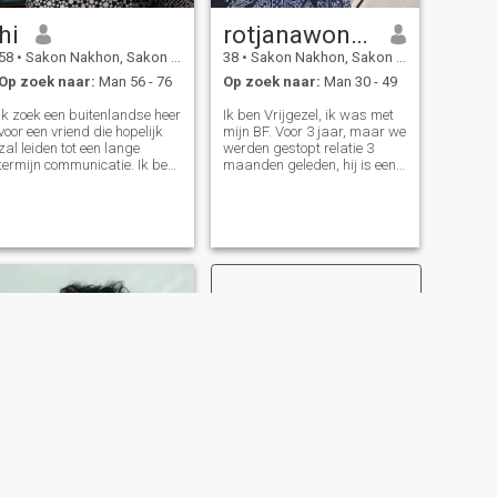
hi
rotjanawonkk
58
•
Sakon Nakhon, Sakon Nakhon, Thailand
38
•
Sakon Nakhon, Sakon Nakhon, Thailand
Op zoek naar:
Man 56 - 76
Op zoek naar:
Man 30 - 49
Ik zoek een buitenlandse heer
Ik ben Vrijgezel, ik was met
voor een vriend die hopelijk
mijn BF. Voor 3 jaar, maar we
zal leiden tot een lange
werden gestopt relatie 3
termijn communicatie. Ik ben
maanden geleden, hij is een
eerlijk en geef er om als je
goede man, maar we hebben
geïnteresseerd bent om me te
iemand om gebroken te
leren kennen.
worden. Ik zal voorlezen om
uit te leggen nadat je dat wilt
weten, trouwens, een dame
die graag kookt, muziek
luistert, liedjes zingt, van tuin
houdt, zoals groenten eten
enz.
VOLGENDE