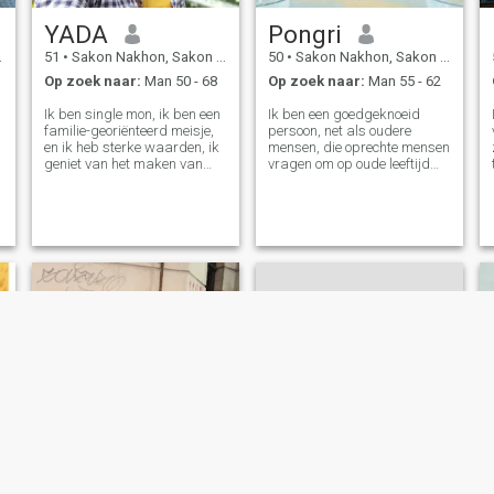
graag anderen helpen,
YADA
Pongri
romantisch en eerlijk. Ik hou
van een man die 60 tot 75
51
•
Sakon Nakhon, Sakon Nakhon, Thailand
50
•
Sakon Nakhon, Sakon Nakhon, Thailand
jaar oud is, niet-rokers,
Op zoek naar:
Man 50 - 68
Op zoek naar:
Man 55 - 62
polyiet, schoon, redelijk, Ik
kan Engels spreken, maar ik
Ik ben single mon, ik ben een
Ik ben een goedgeknoeid
probeer altijd te leren. Als je
familie-georiënteerd meisje,
persoon, net als oudere
een man bent met dezelfde
en ik heb sterke waarden, ik
mensen, die oprechte mensen
behoefte als ik. Ik verwelkom
geniet van het maken van
vragen om op oude leeftijd
je in mijn leven voor de rest
goed eten, ik ben
voor elkaar te zorgen. Ik ben
van mijn leven, dank je zeer.
dierenliefhebber. Als je meer
oprecht en serieus en ik
over me wilt weten. Laten we
geloof in deze wereld dat
beginnen. Bedankt voor het
ware liefdeskans nog steeds
bezoeken van mijn profiel.
bestaat een smate ziel is niet
gemakkelijk te vinden hier.