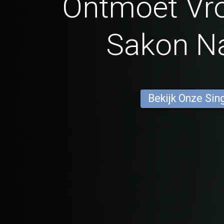
Ontmoet Vr
Sakon N
Bekijk Onze Sin