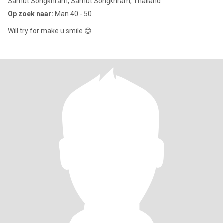
Samut Songkhram, Samut Songkhram, Thailand
Op zoek naar:
Man 40 - 50
Will try for make u smile 😊