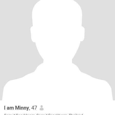
I am Minny
, 47