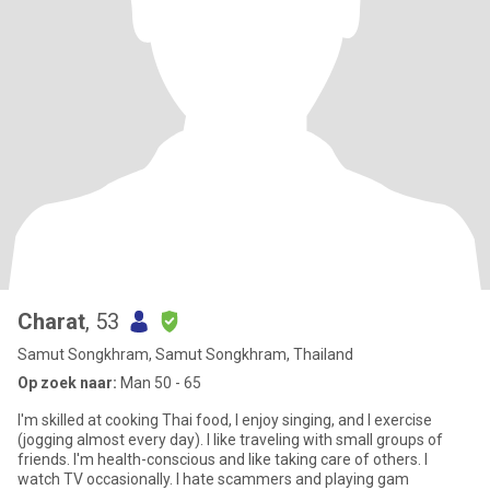
Charat
, 53
Samut Songkhram, Samut Songkhram, Thailand
Op zoek naar:
Man 50 - 65
I'm skilled at cooking Thai food, I enjoy singing, and I exercise
(jogging almost every day). I like traveling with small groups of
friends. I'm health-conscious and like taking care of others. I
watch TV occasionally. I hate scammers and playing gam